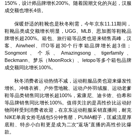
150%，设计师品牌增长200%。随着国潮文化的兴起，汉服
成交额也增长4倍。
保暖舒适的鞋靴也是秋冬刚需，今年京东11.11期间，
鞋靴品类成交额增长明显，UGG、MLB、思加图等鞋靴品
牌增长超200%。箱包、旅行箱等品类也迎来销售高峰，汉
客、Airwheel、ITO等超30个行李箱品牌增长超3倍；
Songmont、个乐、Amazingsong、tigerfamily、
Beckmann、梦乐（MoonRock）、letopo等多个箱包品牌
成交额同比增长100%。
秋冬消费者运动热情不减，运动鞋服品类也迎来爆发性
增长。冲锋衣裤、户外雪地靴、运动户外羽绒服、运动老爹
鞋等品类销售同比增长超100%，索康尼、迪卡侬、伯希和
等品牌销售同比增长100%。值得关注的是高性价比运动好
物同样受到消费者欢迎，在京东运动鞋服采销直播间，耐克
NIKE单肩女拎毛绒包5分钟售罄，PUMA帽子，匡威流星厚
底鞋、特步小白鞋更是成为二次“返场”直播的高性价比爆
款。