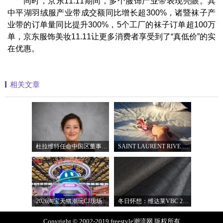
同时，京东11.11期间，多个服饰产业带表现亮眼。其
中平湖羽绒服产业带成交额同比增长超300%，诸暨袜子产
业带的订单量同比提升300%，5个工厂的袜子订单超100万
单，京东服饰美妆11.11让更多消费者享受到了“真低价”的实
在优惠。
相关文章
杜拉维特任命中国区董事总经理杨琛女士
SAINT LAURENT RIVE DROITE圣罗兰北京右岸精品店
2026淘宝天猫潮玩CJ现场直击，以五大圈层
冬日怀想：维达莱VBC 2027秋冬面料系列
Copyright © 2002-2019 freestyle潮流网 版权所有