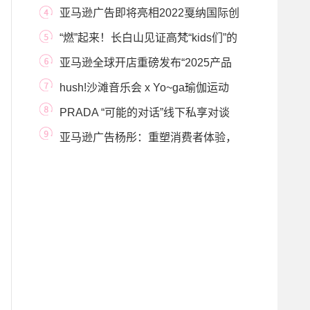
院：锦绣霓裳
亚马逊广告即将亮相2022戛纳国际创
意节
“燃”起来！长白山见证高梵“kids们”的
美好瞬
亚马逊全球开店重磅发布“2025产品
创新出海品牌
hush!沙滩音乐会 x Yo~ga瑜伽运动
节2024 打造沿海岸
PRADA “可能的对话”线下私享对谈
当代世界的多
亚马逊广告杨彤：重塑消费者体验，
在变化中赋