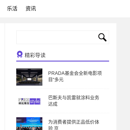
乐活
资讯
精彩导读
PRADA基金会全新电影项
目“多元
巴斯夫与凯雷就涂料业务
达成
为消费者提供正品低价体
验 京