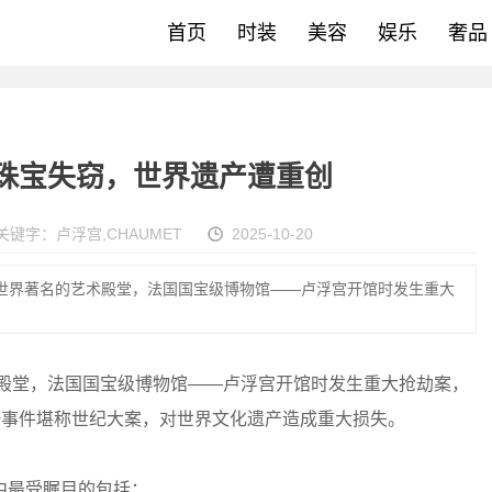
首页
时装
美容
娱乐
奢品
珠宝失窃，世界遗产遭重创
关键字：
卢浮宫
,
CHAUMET
2025-10-20
，世界著名的艺术殿堂，法国国宝级博物馆——卢浮宫开馆时发生重大
术殿堂，法国国宝级博物馆——卢浮宫开馆时发生重大抢劫案，
一事件堪称世纪大案，对世界文化遗产造成重大损失。
中最受瞩目的包括：