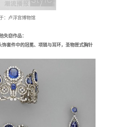
于：卢浮宫博物馆
他失窃作品：
头饰套件中的冠冕、项链与耳环，圣物匣式胸针