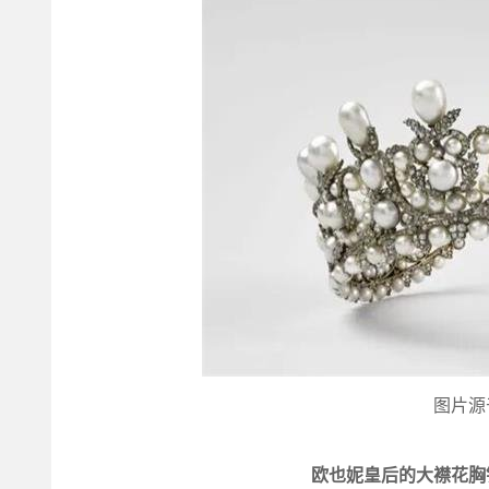
图片源
欧也妮皇后的大襟花胸针