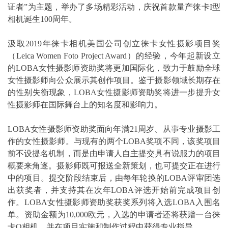
证者”为主题，举办了多场精彩活动，庆祝首款量产徕卡I型
相机诞生100周年。
汲取2019年徕卡相机美国公司创立徕卡女性摄影项目奖
（Leica Women Foto Project Award）的经验，今年起新设立
的LOBA女性摄影师资助奖将更加国际化，致力于鼓励全球
女性摄影师向公众展示其创作项目。鉴于摄影领域长期存在
的性别失衡现象，LOBA女性摄影师资助奖将进一步提升女
性摄影师在国际舞台上的知名度和影响力。
LOBA女性摄影师资助奖面向年满21周岁、从事专业摄影工
作的女性摄影师。与现有的两个LOBA奖项不同，该奖项目
前不设提名机制，而是由申请人自主提交具有说服力的项目
概要来角逐。摄影师既可报送全新策划，也可提交正在进行
中的项目。提交阶段结束后，由每年轮换的LOBA评审团选
出获奖者，并支持其在次年LOBA评选开始前完成项目创
作。LOBA女性摄影师资助奖获奖系列将入选LOBA入围名
单。资助金额为10,000欧元，入选的申请者还将获赠一台徕
卡Q相机，并在项目实施和制作过程中获得专业指导。