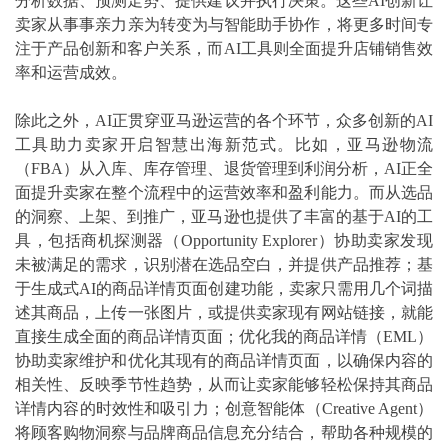
分析数据、预测走势、提供建议并执行决策。这些AI创新让
卖家从事事亲力亲为转变为与智能助手协作，将更多时间专
注于产品创新和客户关系，而AI工具则全面提升店铺销售效
率和运营成效。
除此之外，AI正贯穿亚马逊运营的各个环节，众多创新的AI
工具助力卖家开启智慧出海新范式。比如，亚马逊物流
（FBA）从入库、库存管理、退货管理到利润分析，AI正全
面提升卖家在整个流程中的运营效率和盈利能力。而从选品
的洞察、上架、到推广，亚马逊也提供了丰富的基于AI的工
具，包括商机探测器（Opportunity Explorer）协助卖家发现
未被满足的需求，识别潜在选品空白，并提供产品推荐；基
于生成式AI的商品详情页面创建功能，卖家只需用几个词描
述其商品，上传一张图片，或提供卖家现有网站链接，就能
直接生成全面的商品详情页面；优化我的商品详情（EML）
协助卖家维护和优化其现有的商品详情页面，以确保内容的
相关性、反映季节性趋势，从而让卖家能够轻松保持其商品
详情内容的时效性和吸引力；创意智能体（Creative Agent）
将顾客购物洞察与品牌商品信息充分结合，帮助各种规模的