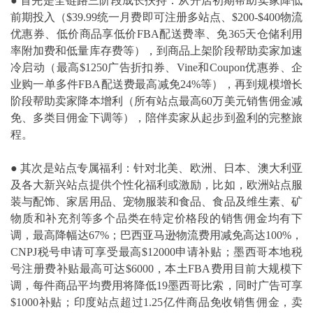
●
首先是全链路三阶段成长扶持：从开店初期帮助卖家降低
前期投入（$39.99统一月费即可注册多站点、$200-$400物流
优惠券、低价商品享低价FBA配送费率、免365天仓储利用
率附加费和低量库存费等），到商品上架阶段帮助卖家加速
冷启动（最高$1250广告折扣券、Vine和Coupon优惠券、企
业购一单多件FBA配送费最高减免24%等），再到规模增长
阶段帮助卖家降本增利（所有站点最高60万美元销售佣金减
免、多类目佣金下调等），陪伴卖家从起步到盈利的完整旅
程。
●
其次是站点专属福利：针对北美、欧洲、日本、澳大利亚
及各大新兴站点提供个性化福利或激励，比如，欧洲站点服
装与配饰、家居用品、宠物服装和食品、食品及维生素、矿
物质和补充剂等多个品类在特定价格段的销售佣金均有下
调，最高降幅达67%；巴西亚马逊物流费用减免高达100%，
CNPJ税号申请可享受最高$12000申请补贴；墨西哥本地税
号注册费补贴最高可达$6000，本土FBA费用目前大规模下
调，每件商品平均费用将降低19墨西哥比索，同时广告可享
$1000补贴；印度站点超过1.25亿件商品免收销售佣金，卖