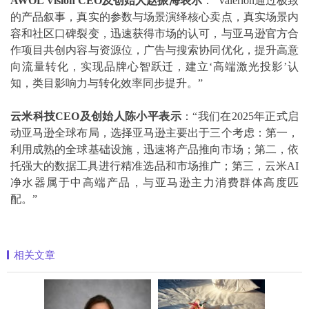
AWOL Vision CEO
及创始人赵振海表示
：“Valerion通过极致
的产品叙事，真实的参数与场景演绎核心卖点，真实场景内
容和社区口碑裂变，迅速获得市场的认可，与亚马逊官方合
作项目共创内容与资源位，广告与搜索协同优化，提升高意
向流量转化，实现品牌心智跃迁，建立‘高端激光投影’认
知，类目影响力与转化效率同步提升。”
云米科技
CEO
及创始人陈小平表示
：“我们在2025年正式启
动亚马逊全球布局，选择亚马逊主要出于三个考虑：第一，
利用成熟的全球基础设施，迅速将产品推向市场；第二，依
托强大的数据工具进行精准选品和市场推广；第三，云米AI
净水器属于中高端产品，与亚马逊主力消费群体高度匹
配。”
相关文章