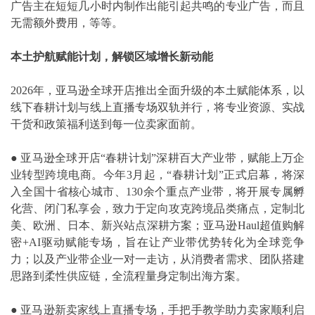
广告主在短短几小时内制作出能引起共鸣的专业广告，而且
无需额外费用，等等。
本土护航赋能计划，解锁区域增长新动能
2026年，亚马逊全球开店推出全面升级的本土赋能体系，以
线下春耕计划与线上直播专场双轨并行，将专业资源、实战
干货和政策福利送到每一位卖家面前。
●
亚马逊全球开店“春耕计划”深耕百大产业带，赋能上万企
业转型跨境电商。今年3月起，“春耕计划”正式启幕，将深
入全国十省核心城市、130余个重点产业带，将开展专属孵
化营、闭门私享会，致力于定向攻克跨境品类痛点，定制北
美、欧洲、日本、新兴站点深耕方案；亚马逊Haul超值购解
密+AI驱动赋能专场，旨在让产业带优势转化为全球竞争
力；以及产业带企业一对一走访，从消费者需求、团队搭建
思路到柔性供应链，全流程量身定制出海方案。
●
亚马逊新卖家线上直播专场，手把手教学助力卖家顺利启