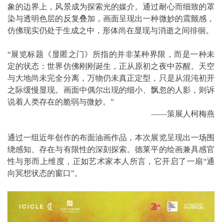
象的边界上，风景成为探索光的媒介。通过耐心而细致的罩
染与透明色层的反复叠加，画面呈现出一种微妙的震颤感，
仿佛现实仍处于生成之中，形体尚在显现与消逝之间徘徊。
“展览标题《显匿之门》所指的并非某种界限，而是一种未
定的状态：世界仿佛刚刚诞生，正从原初之夜中苏醒。天空
与大地尚未完全分离，万物仍未真正定型，只是从混沌初开
之际缓慢显现。画面中偶尔出现的细小、飘忽的人影，则诉
说着人类存在的脆弱与微妙。”
——策展人柯梅燕
通过一组近年创作的布面油画作品，本次展览呈现出一场围
绕感知、存在与有限性的深刻探索。德莱平的绘画兼具感官
性与形而上维度，正如艺术家本人所言，它开启了一扇“通
向冥想状态的窗口”。