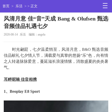
首页
>
乐活
> > 正文
风清月意 佳“音”天成 Bang & Olufsen 甄选
音频佳品礼遇七夕
2020-08-14
乐活
编辑：angela
时光翩跹，七夕温柔悄至，风清月意，B&O 甄选音频
佳品献礼七夕情人节，满载爱与真挚的悠扬“乐”色，向有情
之人转递脉脉爱意，蔓延滋长浪漫情愫，消散盛夏的炎炎暑
气。
耳畔呢喃 佳音相携
1、Beoplay E8 Sport