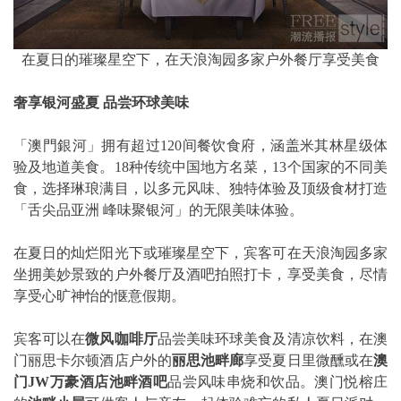
在夏日的璀璨星空下，在天浪淘园多家户外餐厅享受美食
奢享银河盛夏
品尝环球美味
「澳門銀河」拥有超过120间餐饮食府，涵盖米其林星级体
验及地道美食。18种传统中国地方名菜，13个国家的不同美
食，选择琳琅满目，以多元风味、独特体验及顶级食材打造
「舌尖品亚洲 峰味聚银河」的无限美味体验。
在夏日的灿烂阳光下或璀璨星空下，宾客可在天浪淘园多家
坐拥美妙景致的户外餐厅及酒吧拍照打卡，享受美食，尽情
享受心旷神怡的惬意假期。
宾客可以在
微风咖啡厅
品尝美味环球美食及清凉饮料，在澳
门丽思卡尔顿酒店户外的
丽思池畔廊
享受夏日里微醺或在
澳
门
JW
万豪酒店池畔酒吧
品尝风味串烧和饮品。澳门悦榕庄