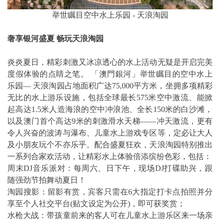
举世瞩目空中水上乐园 - 天浪淘园
奢享银河盛夏
畅玩天浪淘园
炎炎夏日，精彩刺激又冰凉透心的水上活动无疑是开启完美
度假体验的点睛之笔。 「澳門銀河」举世瞩目的空中水上
乐园— 天浪淘园占地面积广达75,000平方米，坐拥多项精彩
无比的水上游乐设施，包括全球最长575米空中激流、能掀
起高达1.5米人造海浪的空中冲浪池、全长150米的白沙滩，
以及澳门首个高达9米的刺激滑水天梯——冲天激流，更有
令人兴奋的波涛与瀑布、儿童水上游戏专区等，定必让大人
及小朋友玩个不亦乐乎。配合盛夏狂欢，天浪淘园特别推出
一系列合家欢活动，让精彩水上体验倍添缤纷色彩，包括：
周末DJ音乐派对：每周六、日下午，现场DJ打碟助兴，跟
随强劲节拍舞动夏日！
淘园搜影：留影有赏，宾客只需在6大指定打卡点拍照并分
享至个人社交平台(贴文设定为公开)，即可获奖赏；
水枪大战：带孩童前来的客人可在儿童水上游乐区来一场亲