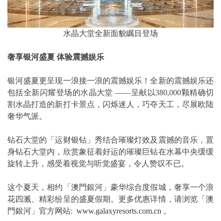
水晶大堂全新面貌瞩目登场
奢享银河盛夏
体验震撼娱乐
银河盛夏更呈现一浪接一浪的震撼娱乐！全新的震撼娱乐还
包括全新闪耀登场的水晶大堂 ——呈献以380,000颗精确切
割水晶打造的新打卡景点，闪烁迷人，巧夺天工，尽展欧陆
奢华气派。
钻石大堂的「运财银钻」秀结合璀璨灯效及震撼的音乐，置
身钻石大堂内，欣赏象征着好运的璀璨巨钻在水幕中央缓缓
旋转上升，感受着视觉与听觉盛宴，令人赞叹不已。
这个夏天，相约「澳門銀河」豪华综合度假城，奢享一个浪
花四溅、精彩纷呈的盛夏假期。更多优惠详情，请浏览「澳
門銀河」官方网站:
www.galaxyresorts.com.cn
。