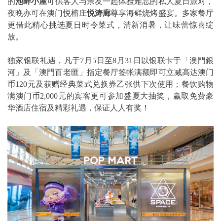
的
池畔小屋
可供客人与亲友一起体验难忘的私人夏日派对，
夜晚亦可在澳门悦榕庄
悦涛廊
尊享海鲜烧烤盛宴。多家餐厅
更借此精心挑选夏日时令菜式，清新消暑，让味蕾惊喜绽
放。
独家银联礼遇，凡于7月5日至8月31日以银联卡于「澳門銀
河」及「澳門百老匯」指定餐厅签帐满额即可立减高达澳门
币120元及获赠经典菜式兑换券乙张供下次使用；餐饮购物
满澳门币2,000元的宾客更可参加盛夏大抽奖，赢取免费豪
华酒店住宿及精彩礼遇，保证人人有奖！