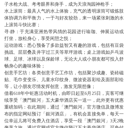
子水枪大战、考考眼界和身手，成为天浪淘园神枪手；
水上滚筒：最具人气的水上体验，充气的透明滚筒可锻炼肢
体协调力和平衡力，一于与好友较劲，来一场紧张刺激的水
上滚筒斗快比赛；
寻‧静：于充满亚洲热带风情的花园进行瑜珈、伸展运动或
打坐，放松身心，享受闲憩之悦；
运动游戏：悉心预备了多款益智又有趣的游戏，包括有豆袋
挑战、层层叠及井字过三关等草坪游戏；桌上游戏如乒乓波
球、足球、冰球以及保龄球，无论大人或小朋友都可投入舒
畅身心的趣味体验；
创意手艺坊：各类创意手艺工作坊，包括聚沙成趣、瓷砖磁
贴、毛巾变变乐、儿童水印纹身、微波瓷器彩绘及面部彩绘
等，让小朋友尽情发挥创意，激发无限想像；
借着618年中钜惠活动时机，由即日起至6月25日，宾客可继
续享受「澳門銀河」五大豪华酒店买一送一，此外更有优惠
重磅加码：在此期间，通过「澳門銀河」官方微信及微博发
布的指定网站预订「銀河酒店」，有机会直接免单，每天一
位幸运儿将可免费入住酒店，享受一段「澳門銀河」3天2晚
奢享之旅。通过官网或官方微信预订五大豪华酒店，可免付