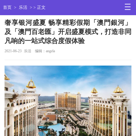
首页
>
乐活
> > 正文
奢享银河盛夏 畅享精彩假期「澳門銀河」
及「澳門百老匯」开启盛夏模式，打造非同
凡响的一站式综合度假体验
2021-06-23
乐活
编辑：angela