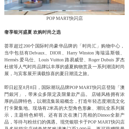
POP MART快闪店
奢享银河盛夏
欢购时尚之选
荟萃超过200个国际时尚豪华品牌的「时尚汇」购物中心，
当中包括有Delvaux、DIOR、Harry Winston 海瑞温斯顿、
Hermès 爱马仕、Louis Vuitton 路易威登、Roger Dubuis 罗杰
杜彼等人气时尚品牌以丰厚的盛夏购物赏及一系列潮流时尚
展，与宾客展开满载惊喜的夏日潮流之旅。
即日起至8月8日，国际潮玩品牌POP MART快闪店登陆「澳
門銀河」，带来众多限定及限量款产品。 店铺风格拥有浓
厚的品牌特色，以潮流集装箱概念，打造年轻态度潮流文化
打卡聚集地。现场有2米高的大型角色形象、潮玩全系列展
示，主题特色鲜明。还有首次在澳门亮相的Dimoo全新产
品，等待与粉丝们的偶遇。现凭银联卡于POP MART快闪店
及多间指定店铺单笔签账满澳门币2,000元，更可获赠限量