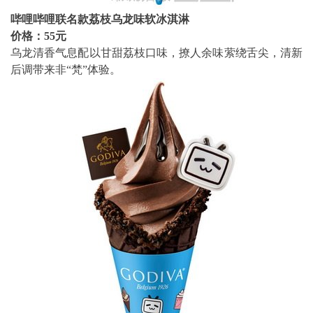
哔哩哔哩联名款荔枝乌龙味软冰淇淋
价格：55元
乌龙清香气息配以甘甜荔枝口味，撩人余味萦绕舌尖，清新
后调带来非“梵”体验。