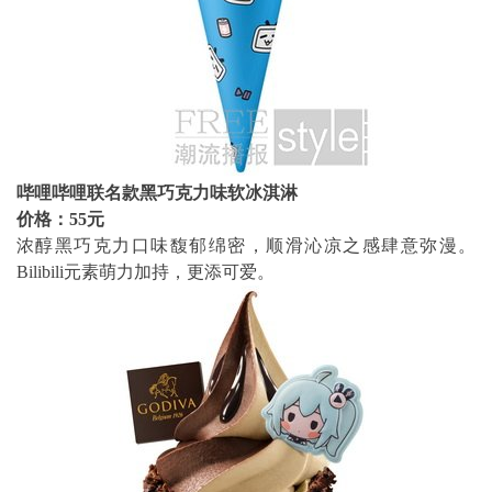
哔哩哔哩联名款黑巧克力味软冰淇淋
价格：55元
浓醇黑巧克力口味馥郁绵密，顺滑沁凉之感肆意弥漫。
Bilibili元素萌力加持，更添可爱。