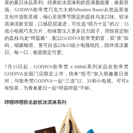
喜的夏日冰品系列。经典软冰淇淋和奶昔满载能量，焕新登
场。GODIVA歌帝梵巧克力大师Sébastien Bauer从悠远茶道
文化中汲取灵感，倾心呈现季节限定的荔枝乌龙口味。软冰
淇淋清新甘甜，口感层层递进，可任选“萌力十足”的22，33
或小电视巧克力片，给味蕾注入更多活力因子。而惊喜定制
的荔枝乌龙“哔荔酱“，配以GODIVA歌帝梵奶昔，双“喜”加
码，细腻顺滑。更可自选22&33或小电视纸托，陪伴清凉夏
日。每一口，都是限定可爱。
7月15日起，GODIVA歌帝梵 x bilibili系列冰品在歌帝梵
GODIVA全国门店限定上市，快来“投币”加入萌趣夏日派
对，与歌帝梵GODIVA一起“三连”22、33和小电视。可可ii
有惊喜，为青春夏日一起“哔荔哔荔”干杯。
哔哩哔哩联名款软冰淇淋系列