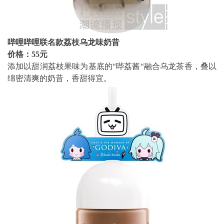
哔哩哔哩联名款荔枝乌龙味奶昔
价格：55元
添加以甜润荔枝果味为基底的“哔荔酱“融合乌龙茶香，叠以
绵密清爽的奶昔，香甜得宜。