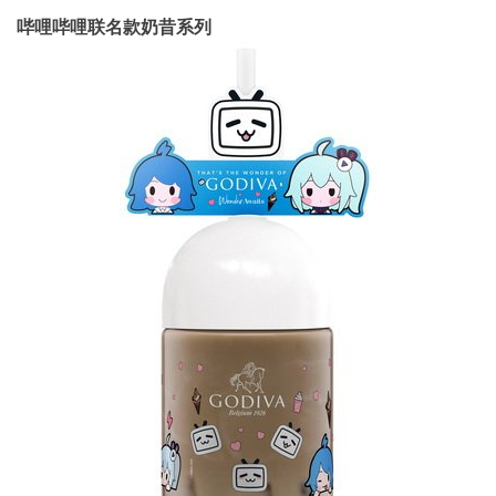
哔哩哔哩联名款奶昔系列