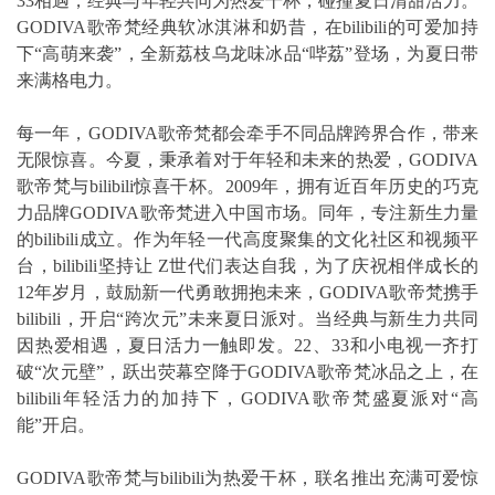
33相遇，经典与年轻共同为热爱干杯，碰撞夏日清甜活力。
GODIVA歌帝梵经典软冰淇淋和奶昔，在bilibili的可爱加持
下“高萌来袭”，全新荔枝乌龙味冰品“哔荔”登场，为夏日带
来满格电力。
每一年，GODIVA歌帝梵都会牵手不同品牌跨界合作，带来
无限惊喜。今夏，秉承着对于年轻和未来的热爱，GODIVA
歌帝梵与bilibili惊喜干杯。2009年，拥有近百年历史的巧克
力品牌GODIVA歌帝梵进入中国市场。同年，专注新生力量
的bilibili成立。作为年轻一代高度聚集的文化社区和视频平
台，bilibili坚持让 Z世代们表达自我，为了庆祝相伴成长的
12年岁月，鼓励新一代勇敢拥抱未来，GODIVA歌帝梵携手
bilibili，开启“跨次元”未来夏日派对。当经典与新生力共同
因热爱相遇，夏日活力一触即发。22、33和小电视一齐打
破“次元壁”，跃出荧幕空降于GODIVA歌帝梵冰品之上，在
bilibili年轻活力的加持下，GODIVA歌帝梵盛夏派对“高
能”开启。
GODIVA歌帝梵与bilibili为热爱干杯，联名推出充满可爱惊