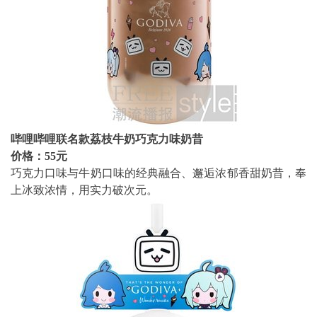
哔哩哔哩联名款荔枝牛奶巧克力味奶昔
价格：55元
巧克力口味与牛奶口味的经典融合、邂逅浓郁香甜奶昔，奉
上冰致浓情，用实力破次元。