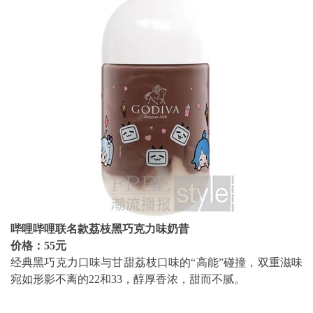
哔哩哔哩联名款荔枝黑巧克力味奶昔
价格：55元
经典黑巧克力口味与甘甜荔枝口味的“高能”碰撞，双重滋味
宛如形影不离的22和33，醇厚香浓，甜而不腻。