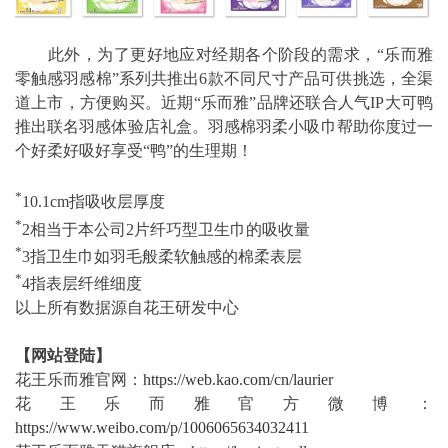
此外，为了更好地应对经期各个阶段的需求，“乐而雅
零触感羽感棉”系列共推出6款不同尺寸产品可供挑选，全渠
道上市，方便购买。近期“乐而雅”品牌还联合人气IP大可鸭
推出联名羽感体验店礼盒。羽感棉羽柔小吸巾帮助你度过一
个好柔好吸好享受“鸭”的生理期！
*
10.1cm指吸收层厚度
*
2相当于本公司2片纤巧型卫生巾的吸收量
*
3指卫生巾如羽毛般柔软触感的棉柔表层
*
4指表层纤维细度
以上所有数据源自花王研发中心
【网站登陆】
花王乐而雅官网：
https://web.kao.com/cn/laurier
花王乐而雅官方微博：
https://www.weibo.com/p/1006065634032411