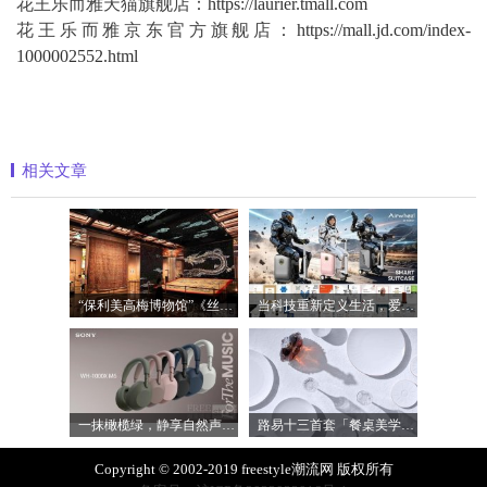
花王乐而雅天猫旗舰店：
https://laurier.tmall.com
花王乐而雅京东官方旗舰店：
https://mall.jd.com/index-
1000002552.html
相关文章
“保利美高梅博物馆”《丝路》大展最后
当科技重新定义生活，爱尔威Airwheel正在
一抹橄榄绿，静享自然声 索尼WH-1000XM6橄
路易十三首套「餐桌美学」系列正式揭晓
Copyright © 2002-2019 freestyle潮流网 版权所有