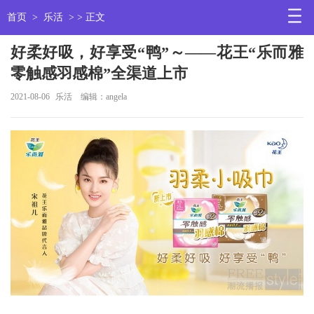
首页
>
乐活
> > 正文
好柔好吸，好享受“鸭”～——花王“乐而雅
零触感羽感棉”全渠道上市
2021-08-06
乐活
编辑：angela