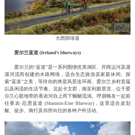
大西部绿道
爱尔兰蓝道 (Ireland’s blueways)
爱尔兰的“蓝道”是一系列围绕优美湖区、开阔运河及潺
潺河流而创建的水路网络，适合生态旅游及家庭休闲。探
索“蓝道”之美，等待你的将是风景连环画、爱尔兰乡村意蕴
以及闲适的生活节奏。北起卡文郡，南至利默里克，位于爱
尔兰心脏地带的香农河自上而下蜿蜒流淌。呼朋唤友一起前
往香农-厄恩蓝道 (Shannon-Erne Blueway)，这里适合皮划
艇、徒步、骑行及你所向往的各种户外活动。