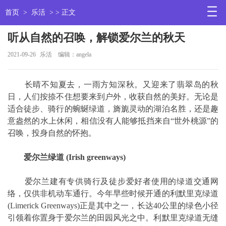
首页
>
乐活
> > 正文
听从自然的召唤，解锁爱尔兰的秋天
2021-09-26
乐活
编辑：angela
长晴不知夏去，一雨方知深秋。又迎来了翡翠岛的秋
日，人们按捺不住想要来到户外，收获自然的美好。无论是
适合徒步、骑行的蜿蜒绿道，旖旎灵动的湖泊名胜，还是趣
意盎然的水上休闲，相信没有人能够抵挡来自“世外桃源”的
召唤，投身自然的怀抱。
爱尔兰绿道 (Irish greenways)
爱尔兰建有专供骑行及徒步爱好者使用的绿道交通网
络，仅供非机动车通行。今年早些时候开通的利默里克绿道
(Limerick Greenways)正是其中之一，长达40公里的绿色小径
引领着你置身于爱尔兰的田园风光之中。利默里克绿道无缝