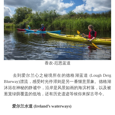
香农-厄恩蓝道
去到爱尔兰心之秘境所在的德格湖蓝道 (Lough Derg
Blueway)漂流，感受时光停滞则是另一番惬意景象。德格湖
沐浴在神秘的静谧中，沿岸是风景如画的海滨村落，以及被
葱茏绿荫覆盖的低地，还有历史遗迹等候你来探古寻今。
爱尔兰水道 (Ireland’s waterways)