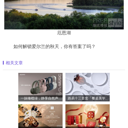
厄恩湖
如何解锁爱尔兰的秋天，你有答案了吗？
相关文章
一抹橄榄绿，静享自然声 索尼WH-1000XM6橄
路易十三首套「餐桌美学」系列正式揭晓