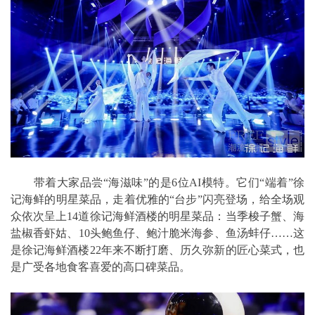
带着大家品尝“海滋味”的是6位AI模特。它们“端着”徐
记海鲜的明星菜品，走着优雅的“台步”闪亮登场，给全场观
众依次呈上14道徐记海鲜酒楼的明星菜品：当季梭子蟹、海
盐椒香虾姑、10头鲍鱼仔、鲍汁脆米海参、鱼汤蚌仔……这
是徐记海鲜酒楼22年来不断打磨、历久弥新的匠心菜式，也
是广受各地食客喜爱的高口碑菜品。