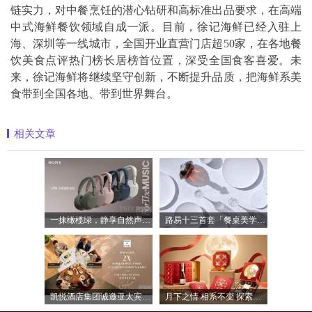
链实力，对中餐烹饪的潜心钻研和高标准出品要求，在高端
中式海鲜餐饮领域自成一派。目前，徐记海鲜已经入驻上
海、深圳等一线城市，全国开业直营门店超50家，在各地餐
饮美食点评热门榜长居榜首位置，深受全国食客喜爱。未
来，徐记海鲜将继续坚守创新，不断提升品质，把海鲜系美
食带到全国各地、带到世界舞台。
相关文章
一抹橄榄绿，静享自然声 索尼WH-1000XM6橄
路易十三首套「餐桌美学」系列正式揭晓
凯悦酒店集团诚邀亚太宾客共享日常餐饮
月下之情 相系不变 探索半岛精品店 202