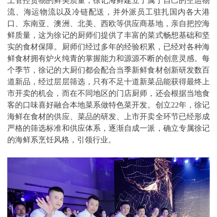
上管控货物的鲜美质量，徐记海鲜建立了属于自己的空运物
流、海运物流以及冷链配送，并外派员工驻扎国内各大港
口、东南亚、澳洲、北美、西欧等供应商基地，亲自把控海
鲜质量，这为徐记的厨师们提供了丰富的菜式畅想基础和坚
实的食材保障。厨师们经过多年的经验积累，已经对各种海
鲜食材拥有炉火纯青的掌握能力和源源不断的创意灵感。每
个季节，徐记的大厨们都会配合当季新鲜食材创新研发数百
道新品，经过层层筛选，只有不足十道新菜品能获得最终上
市开卖的机会，而在不同地区的门店厨师，还会根据当地食
客的口味喜好融合本地菜系做特色菜开发。创立22年，徐记
海鲜在食材的供应、菜品的研发、上市开卖全环节已经形成
严格的筛选标准和供应体系，逐渐自成一派，确立专属徐记
的海鲜系烹饪风格，引领行业。