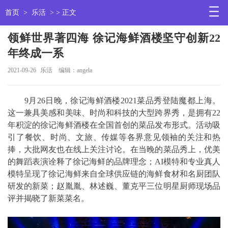
首页
>
乐活
> > 正文
领鲜世界著四海 徐记海鲜酒楼坚守创新22
年终成一系
2021-09-26
乐活
编辑：angela
9月26日晚，徐记海鲜酒楼2021菜品秀登陆魔都上海。
这一兼具美感和美味、时尚和科技的大型跨界秀，是拥有22
年积淀的徐记海鲜酒楼在全国首创的菜品发布形式。活动吸
引了餐饮、时尚、文旅、传媒等各界意见领袖的关注和热
捧，大批网友也在线上关注讨论。在当晚的菜品秀上，优美
的舞蹈表演诠释了徐记海鲜的品牌理念；AI模特和专业真人
模特呈现了徐记海鲜来自全球供应链的海鲜食材和名厨团队
研发的新菜；赵胤胤、林述巍、董克平三位明星厨师现场品
评并揭晓了新菜菜名。