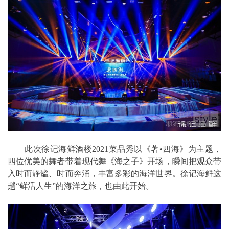
此次徐记海鲜酒楼2021菜品秀以《著•四海》为主题，
四位优美的舞者带着现代舞《海之子》开场，瞬间把观众带
入时而静谧、时而奔涌，丰富多彩的海洋世界。徐记海鲜这
趟“鲜活人生”的海洋之旅，也由此开始。