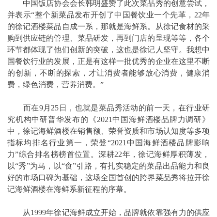
中国饭店协会会长韩明盛赞了此次菜品秀的创意尝试，
并表示“整个新菜品发布开创了中国餐饮业一个先革，22年
的徐记酒楼菜品自成一系，那就是海鲜系。从徐记食材的采
购到供应链的管理、菜品研发，再到门店的呈现等等，各个
环节都体现了他们创新的突破，这也是徐记人坚守。我想中
国餐饮行业的发展，正是有这样一批优秀的企业在这里不断
的创新，不断的探索，才让消费者能够放心消费，健康消
费，绿色消费，营养消费。”
而在9月25日，也就是菜品秀活动的前一天，在行业研
究机构中研普华发布的《2021中国海鲜酒楼品牌力调研》
中，徐记海鲜酒楼在销售额、荣誉资质和市场认知度等多项
指标均排名行业第一，荣登“2021中国海鲜酒楼品牌影响
力”综合排名榜榜首位置。深耕22年，徐记海鲜厚积薄发，
以“秀”为马，以“食”引路，有扎实稳定的菜品出品能力和良
好的市场口碑为基础，这场全国首创的跨界菜品秀将拉开徐
记海鲜酒楼在海鲜系新征程的序幕。
从1999年徐记海鲜成立开始，品牌就依靠强有力的供应