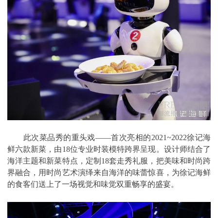
此次菜品秀的重头戏——首次亮相的2021~2022徐记海
鲜六款新菜，由18位专业时装模特跨界呈现。设计师结合了
海洋主题和新菜特点，定制18套走秀礼服，把美味和时尚跨
界融合，用时尚艺术演绎来自海洋的味蕾惊喜，为徐记海鲜
的食客们送上了一场视觉和味觉双重畅享的盛宴。