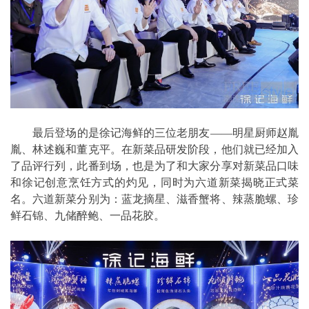
最后登场的是徐记海鲜的三位老朋友——明星厨师赵胤
胤、林述巍和董克平。在新菜品研发阶段，他们就已经加入
了品评行列，此番到场，也是为了和大家分享对新菜品口味
和徐记创意烹饪方式的灼见，同时为六道新菜揭晓正式菜
名。六道新菜分别为：蓝龙摘星、滋香蟹将、辣蒸脆螺、珍
鲜石锦、九储醉鲍、一品花胶。