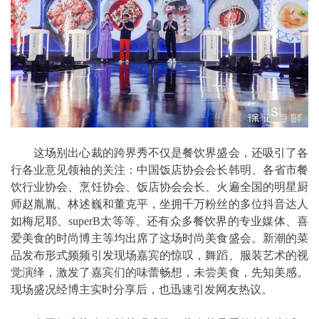
这场别出心裁的跨界秀不仅是餐饮界盛会，还吸引了各
行各业意见领袖的关注：中国饭店协会会长韩明、各省市餐
饮行业协会、烹饪协会、饭店协会会长、火遍全国的明星厨
师赵胤胤、林述巍和董克平，坐拥千万粉丝的多位抖音达人
如梅尼耶、superB太等等、还有众多餐饮界的专业媒体、喜
爱美食的时尚博主等均出席了这场时尚美食盛会。新潮的菜
品发布形式频频引发现场嘉宾的惊叹，舞蹈、服装艺术的视
觉演绎，激发了嘉宾们的味蕾畅想，未尝美食，先知美感。
现场盛况经博主实时分享后，也迅速引发网友热议。