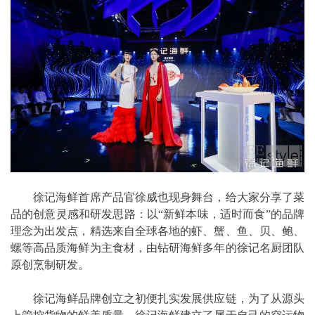
徐记海鲜首席产品官徐威也现身舞台，给大家分享了菜
品的创意灵感和研发思路：以“新鲜本味，适时而食”的品牌
理念为出发点，精选来自全球各地的虾、蟹、鱼、贝、鲍、
螺等高品质海鲜为主食材，由钻研海鲜多年的徐记名厨团队
原创烹制研发。
徐记海鲜品牌创立之初便扎实发展供应链，为了从源头