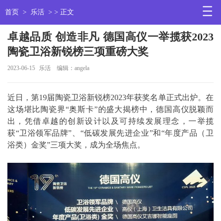
首页
>
乐活
> > 正文
卓越品质 创造非凡 德国高仪一举揽获2023
陶瓷卫浴新锐榜三项重磅大奖
2023-06-15
乐活
编辑：angela
近日，第19届陶瓷卫浴新锐榜2023年获奖名单正式出炉。在
这场堪比陶瓷界“奥斯卡”的盛大揭榜中，德国高仪脱颖而
出，凭借卓越的创新设计以及可持续发展理念，一举揽
获“卫浴领军品牌”、“低碳发展先进企业”和“年度产品（卫
浴类）金奖”三项大奖，成为全场焦点。