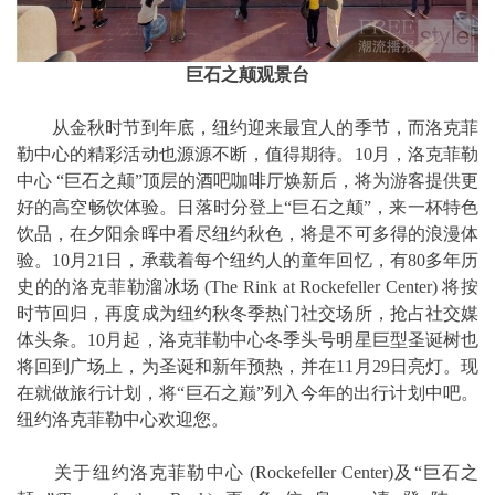
巨
石之颠观景台
从金秋时节到年底，纽约迎来最宜人的季节，而洛克菲
勒中心的精彩活动也源源不断，值得期待。10月，洛克菲勒
中心 “巨石之颠”顶层的酒吧咖啡厅焕新后，将为游客提供更
好的高空畅饮体验。日落时分登上“巨石之颠”，来一杯特色
饮品，在夕阳余晖中看尽纽约秋色，将是不可多得的浪漫体
验。10月21日，承载着每个纽约人的童年回忆，有80多年历
史的的洛克菲勒溜冰场 (The Rink at Rockefeller Center) 将按
时节回归，再度成为纽约秋冬季热门社交场所，抢占社交媒
体头条。10月起，洛克菲勒中心冬季头号明星巨型圣诞树也
将回到广场上，为圣诞和新年预热，并在11月29日亮灯。现
在就做旅行计划，将“巨石之巅”列入今年的出行计划中吧。
纽约洛克菲勒中心欢迎您。
关于纽约洛克菲勒中心 (Rockefeller Center)及“巨石之