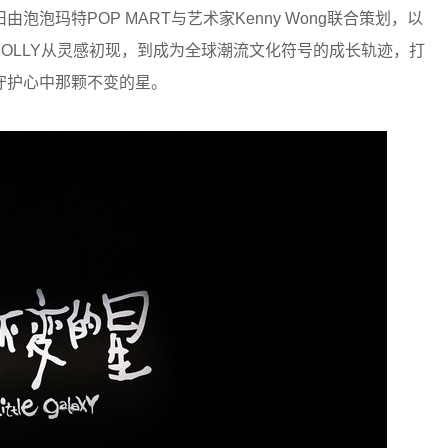
泡玛特POP MART与艺术家Kenny Wong联合策划，以
理MOLLY从灵感初现，到成为全球潮流文化符号的成长轨迹，打
守护心中那颗不变的星。