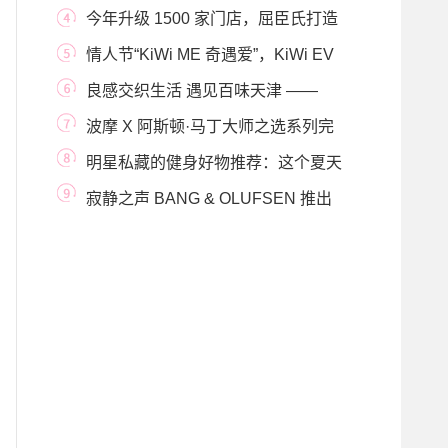
2022上海建博会
今年升级 1500 家门店，屈臣氏打造
健康与美的消
情人节“KiWi ME 奇遇爱”，KiWi EV
多城快闪活动火
良感交织生活 遇见百味天津 ——
MUJI無印良品天
波摩 X 阿斯顿·马丁大师之选系列完
美收官
明星私藏的健身好物推荐：这个夏天
有FITURE魔镜
寂静之声 BANG & OLUFSEN 推出
BEOPLAY EQ