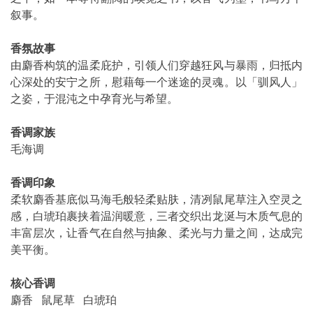
叙事。
香氛故事
由麝香构筑的温柔庇护，引领人们穿越狂风与暴雨，归抵内
心深处的安宁之所，慰藉每一个迷途的灵魂。以「驯风人」
之姿，于混沌之中孕育光与希望。
香调家族
毛海调
香调印象
柔软麝香基底似马海毛般轻柔贴肤，清冽鼠尾草注入空灵之
感，白琥珀裹挟着温润暖意，三者交织出龙涎与木质气息的
丰富层次，让香气在自然与抽象、柔光与力量之间，达成完
美平衡。
核心香调
麝香 鼠尾草 白琥珀