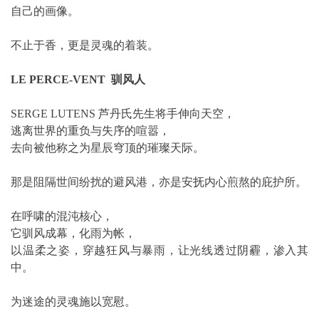
自己的画像。
不止于香，更是灵魂的着装。
LE PERCE-VENT 驯风人
SERGE LUTENS 芦丹氏先生将手伸向天空，
逃离世界的重负与失序的喧嚣，
去向被他称之为星辰穹顶的璀璨天际。
那是阻隔世间纷扰的避风港，亦是安抚内心煎熬的庇护所。
在呼啸的混沌核心，
它驯风成幕，化雨为帐，
以温柔之姿，穿越狂风与暴雨，让光线透过阴霾，渗入其
中。
为迷途的灵魂施以宽慰。