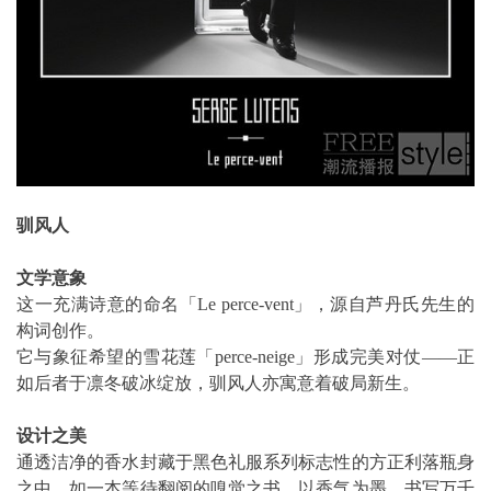
驯风人
文学意象
这一充满诗意的命名「Le perce-vent」，源自芦丹氏先生的
构词创作。
它与象征希望的雪花莲「perce-neige」形成完美对仗——正
如后者于凛冬破冰绽放，驯风人亦寓意着破局新生。
设计之美
通透洁净的香水封藏于黑色礼服系列标志性的方正利落瓶身
之中，如一本等待翻阅的嗅觉之书，以香气为墨，书写万千