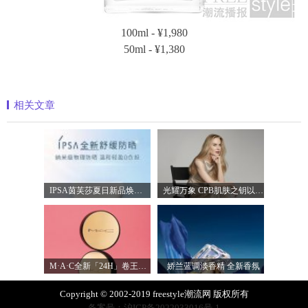
100ml - ¥1,980
50ml - ¥1,380
相关文章
IPSA茵芙莎夏日新品焕新登场 定制级调色
光耀万象 CPB肌肤之钥以镜头记录妮可·基
M·A·C全新「24H」卷王金气垫中国首发 实
娇兰蓝调淡香精 全新香氛
Copyright © 2002-2019 freestyle潮流网 版权所有
备案号：沪ICP备2022033016号-1