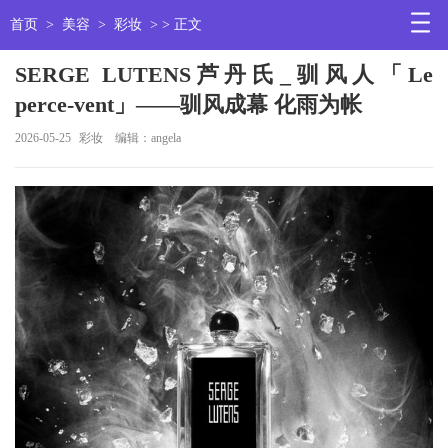
首页
>
美容
>
彩妆
> > 正文
SERGE LUTENS芦丹氏_驯风人「Le
perce-vent」——驯风成幕 化雨为帐
2026-05-25
彩妆
编辑：angela