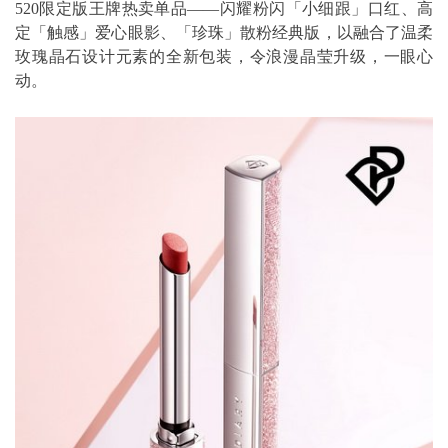
520限定版王牌热卖单品——闪耀粉闪「小细跟」口红、高
定「触感」爱心眼影、「珍珠」散粉经典版，以融合了温柔
玫瑰晶石设计元素的全新包装，令浪漫晶莹升级，一眼心
动。