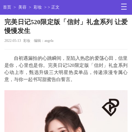
首页
>
美容
>
彩妆
> > 正文
完美日记520限定版「信封」礼盒系列 让爱
慢慢发生
2022-05-13
彩妆
编辑：angela
自初遇漏拍的心跳瞬间，至陷入热恋的爱荡心田，信里
是你，心里也是你。完美日记520限定版「信封」礼盒系列
心动上市，甄选升级三大明星热卖单品，传递浪漫专属心
意，与你一起书写甜蜜告白誓言。