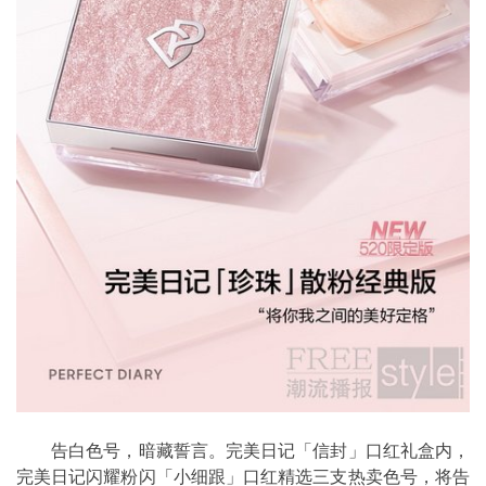
告白色号，暗藏誓言。完美日记「信封」口红礼盒内，
完美日记闪耀粉闪「小细跟」口红精选三支热卖色号，将告