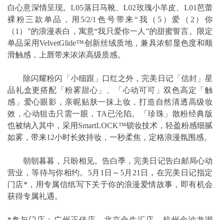
白心意深情呈现。L05落日马靴、L02玫瑰小羊皮、L01芭蕾
裸粉三款单品，用5/2/1色号带来“我（5）爱（2）你
（1）”的浪漫表白，寓意“我只爱你一人”的甜蜜誓言。限定
单品采用VelvetGlide™创新丝绒质地，兼具浓郁显色度和顺
滑触感，上唇带来浓浓高级质感。
除闪耀粉闪「小细跟」口红之外，完美日记「信封」星
品礼盒更搭配「粉雾甜心」、「心动可可」双色高定「触
感」爱心眼影，亲昵贴肤一抹上妆，打造自然清透高级妆
效，心动狙击只需一眼，TA已沦陷。「珍珠」散粉经典版
也被纳入其中，采用SmartLOCK™锁妆技术，轻盈粉感细腻
如雾，带来12小时长效持妆，一秒柔焦，定格浪漫氛围感。
朝朝暮暮，只盼相见。告白季，完美日记告白邮局心动
营业，等待与你相约。5月1日～5月21日，在完美日记指定
门店*，用专属信纸写下关于你的浪漫爱情故事，即有机会
获得专属礼遇。
*参与门店：广州正佳店，北京合生汇店，杭州金沙龙湖