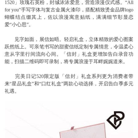
1520」玫瑰石英粉，封缄浓浓爱意，营造浪漫仪式感。“All
for you”手写字体与复古金属火漆印，搭配精致烫金品牌logo
蝴蝶结点缀其上，佐以浪漫寓意贴纸，满满细节彰显恋
爱“小心思”。
见字如面，展信如晤。轻启礼盒，立体精致的爱心图案
跃然纸上。可亲笔书写的甜蜜信纸定制专属情意，令温柔心
意从字里行间流向心间。「信封」礼盒更增加告白录音功
能，扫描二维码即可录制，将专属浪漫于耳畔娓娓道来。
完美日记520限定版「信封」礼盒系列更为消费者带
来“星品礼盒”和“口红礼盒”两款心动选择，开启告白季多元
礼遇。