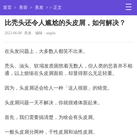
首页
>
美容
>
美发
> > 正文
比秃头还令人尴尬的头皮屑，如何解决？
2023-06-08
美发
编辑：angela
在头发问题上，大多数人都笑不出来。
秃头、油头、软塌发质困扰着无数人，但人类的悲喜并不相
通，以上烦恼在头皮屑面前，却显得那么无足轻重。
因为，头皮屑还会给人一种「这人很脏」的错觉。
头皮屑问题一天不解决，你就很难体面起来。
首先，我们需要搞清楚，为啥会有头皮屑。
一般头皮屑分两种，干性皮屑和油性皮屑。