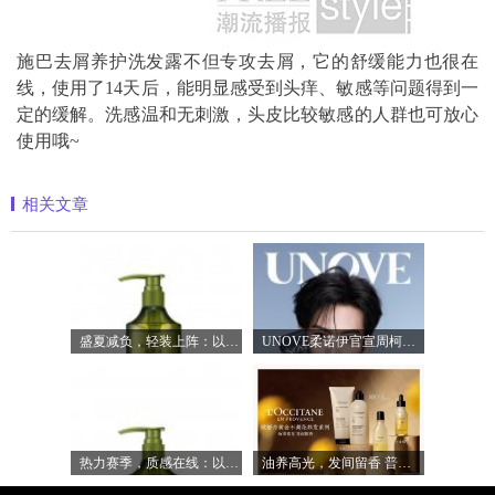
施巴去屑养护洗发露不但专攻去屑，它的舒缓能力也很在
线，使用了14天后，能明显感受到头痒、敏感等问题得到一
定的缓解。洗感温和无刺激，头皮比较敏感的人群也可放心
使用哦~
相关文章
盛夏减负，轻装上阵：以臻品好物焕新生
UNOVE柔诺伊官宣周柯宇成为品牌护发代言
热力赛季，质感在线：以满分状态奔赴盛
油养高光，发间留香 普罗旺斯欧舒丹「黄