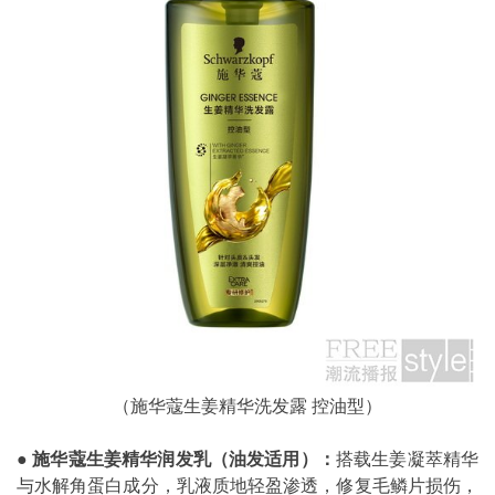
（施华蔻生姜精华洗发露 控油型）
●
施华蔻生姜精华润发乳（油发适用）：
搭载生姜凝萃精华
与水解角蛋白成分，乳液质地轻盈渗透，修复毛鳞片损伤，