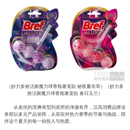
（妙力多效洁厕魔力球香氛奢宠款 秘夜薰衣草）（妙力多
效洁厕魔力球香氛奢宠款 春日玉兰）
从发丝的清爽有型到居所的净澈有序，汉高消费品牌业
务部以多元产品矩阵，从容应对热力赛季的节奏与挑战，陪
伴这个夏天的每一份投入与热爱。