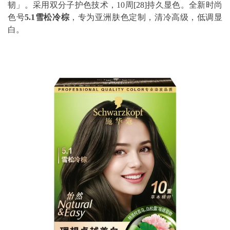
韧」。采用双分子护色技术，10周
[28]
持久显色。全新时尚
色号
5.1
雪松冷棕
，专为亚洲肤色定制，清冷高级，低调显
白。