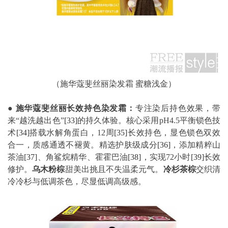
（施华蔻斐丝丽染发霜 蜜糖浅金）
●
施华蔻斐丝丽长效持色染发霜：
专注染后持色效果，带
来“越洗越出色”
[33]
的持久体验。核心采用pH4.5平衡锁色技
术
[34]
搭载水解角蛋白，12周
[35]
长效持色，显色锁色双效
合一，质感通透不褪黄。精选护肤级成分
[36]
，添加精粹山
茶油
[37]
、角鲨烷精华、霍霍巴油
[38]
，实现72小时
[39]
长效
修护。
乌木粉棕
甜美出挑且不失温柔元气。
冷杉茶棕
交织清
冷冷杉与低调茶色，尽显低调高级感。