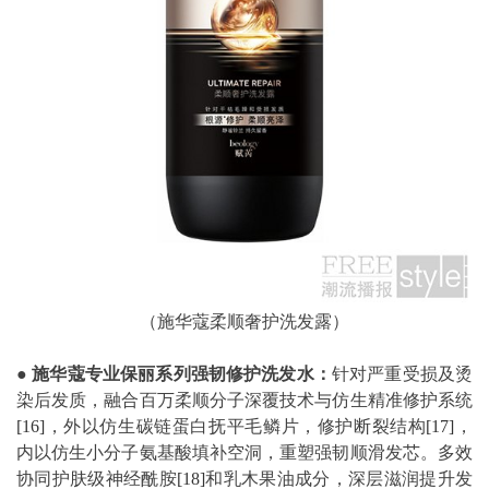
（施华蔻柔顺奢护洗发露）
●
施华蔻专业保丽系列强韧修护洗发水：
针对严重受损及烫
染后发质，融合百万柔顺分子深覆技术与仿生精准修护系统
[16]
，外以仿生碳链蛋白抚平毛鳞片，修护断裂结构
[17]
，
内以仿生小分子氨基酸填补空洞，重塑强韧顺滑发芯。多效
协同护肤级神经酰胺
[18]
和乳木果油成分，深层滋润提升发