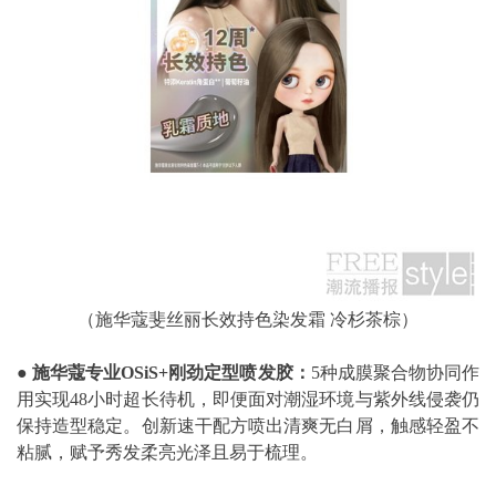
（施华蔻斐丝丽长效持色染发霜 冷杉茶棕）
●
施华蔻专业
OSiS+
刚劲定型喷发胶：
5种成膜聚合物协同作
用实现48小时超长待机，即便面对潮湿环境与紫外线侵袭仍
保持造型稳定。创新速干配方喷出清爽无白屑，触感轻盈不
粘腻，赋予秀发柔亮光泽且易于梳理。