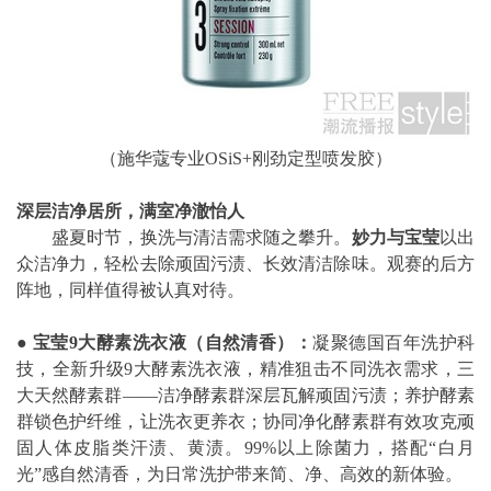
（施华蔻专业OSiS+刚劲定型喷发胶）
深层洁净居所，满室净澈怡人
盛夏时节，换洗与清洁需求随之攀升。
妙力与宝莹
以出
众洁净力，轻松去除顽固污渍、长效清洁除味。观赛的后方
阵地，同样值得被认真对待。
●
宝莹
9
大酵素洗衣液（自然清香）：
凝聚德国百年洗护科
技，全新升级9大酵素洗衣液，精准狙击不同洗衣需求，三
大天然酵素群——洁净酵素群深层瓦解顽固污渍；养护酵素
群锁色护纤维，让洗衣更养衣；协同净化酵素群有效攻克顽
固人体皮脂类汗渍、黄渍。99%以上除菌力，搭配“白月
光”感自然清香，为日常洗护带来简、净、高效的新体验。