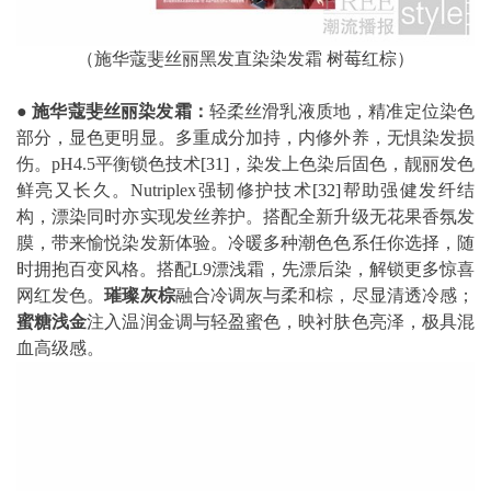
（施华蔻斐丝丽黑发直染染发霜 树莓红棕）
●
施华蔻斐丝丽染发霜：
轻柔丝滑乳液质地，精准定位染色
部分，显色更明显。多重成分加持，内修外养，无惧染发损
伤。pH4.5平衡锁色技术
[31]
，染发上色染后固色，靓丽发色
鲜亮又长久。Nutriplex强韧修护技术
[32]
帮助强健发纤结
构，漂染同时亦实现发丝养护。搭配全新升级无花果香氛发
膜，带来愉悦染发新体验。冷暖多种潮色色系任你选择，随
时拥抱百变风格。搭配L9漂浅霜，先漂后染，解锁更多惊喜
网红发色。
璀璨灰棕
融合冷调灰与柔和棕，尽显清透冷感；
蜜糖浅金
注入温润金调与轻盈蜜色，映衬肤色亮泽，极具混
血高级感。