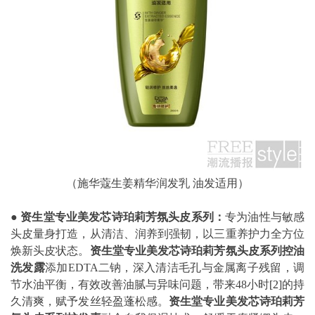
（施华蔻生姜精华润发乳 油发适用）
●
资生堂专业美发芯诗珀莉芳氛头皮系列：
专为油性与敏感
头皮量身打造，从清洁、润养到强韧，以三重养护力全方位
焕新头皮状态。
资生堂专业美发芯诗珀莉芳氛头皮系列控油
洗发露
添加EDTA二钠，深入清洁毛孔与金属离子残留，调
节水油平衡，有效改善油腻与异味问题，带来48小时
[2]
的持
久清爽，赋予发丝轻盈蓬松感。
资生堂专业美发芯诗珀莉芳