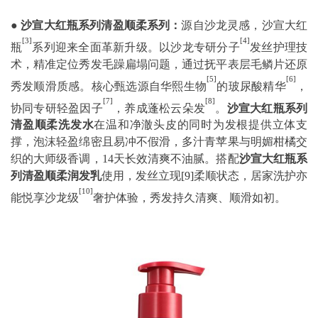
●
沙宣大红瓶系列清盈顺柔系列：
源自沙龙灵感，沙宣大红
[3]
[4]
瓶
系列迎来全面革新升级。以沙龙专研分子
发丝护理技
术，精准定位秀发毛躁扁塌问题，通过抚平表层毛鳞片还原
[5]
[6]
秀发顺滑质感。核心甄选源自华熙生物
的玻尿酸精华
，
[7]
[8]
协同专研轻盈因子
，养成蓬松云朵发
。
沙宣大红瓶系列
清盈顺柔洗发水
在温和净澈头皮的同时为发根提供立体支
撑，泡沫轻盈绵密且易冲不假滑，多汁青苹果与明媚柑橘交
织的大师级香调，14天长效清爽不油腻。搭配
沙宣大红瓶系
列清盈顺柔润发乳
使用，发丝立现
[9]
柔顺状态，居家洗护亦
[10]
能悦享沙龙级
奢护体验，秀发持久清爽、顺滑如初。