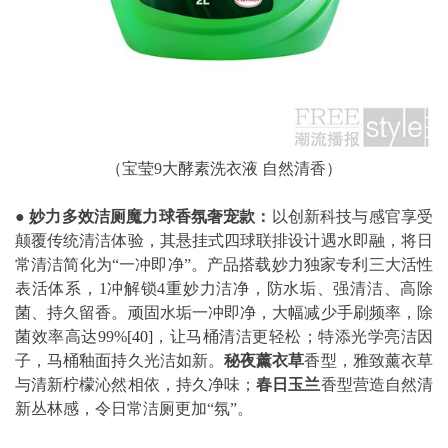
（宝莹9大酵素洗衣液 自然清香）
●
妙力多效洁厕魔力球香氛奢宠款：
以创新科技与感官享受
颠覆传统清洁体验，其悬挂式四球联排设计遇水即融，将日
常清洁简化为“一冲即净”。产品搭载妙力独家专利三大活性
表活体系，1冲解锁4重妙力洁净，防水垢、强清洁、高除
菌、持久留香。顽固水垢一冲即净，大幅减少手刷频率，除
菌效率高达99%
[40]
，让马桶清洁更轻松；特添光学亮洁因
子，马桶釉面持久光洁如新。
秘夜薰衣草
香型，雅致薰衣草
与清新柠檬沁然相依，持久净味；
春日玉兰
香型营造自然清
新丛林感，令日常洁厕更加“氛”。