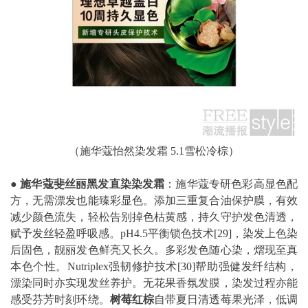
（施华蔻怡然染发霜 5.1雪松冷棕）
●
施华蔻斐丝丽黑发直染染发霜
：施华蔻专研色彩高显色配
方，无需漂发也能臻彩显色。添加三重复合油保护膜，有效
减少颜色流失，轻松告别掉色枯黄感，持久守护发色清透，
赋予发丝轻盈呼吸感。pH4.5平衡锁色技术
[29]
，染发上色染
后固色，靓丽发色鲜亮又长久。多彩发色随心染，熠现至真
本色个性。Nutriplex强韧修护技术
[30]
帮助强健发纤结构，
漂染同时亦实现发丝养护。无花果香氛发膜，染发过程亦能
感受芬芳时刻环绕。
树莓红棕
自带夏日清透莓果光泽，低调