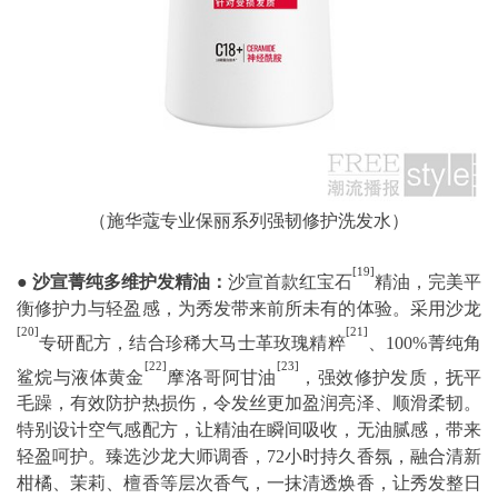
（施华蔻专业保丽系列强韧修护洗发水）
[19]
●
沙宣菁纯多维护发精油：
沙宣首款红宝石
精油，完美平
衡修护力与轻盈感，为秀发带来前所未有的体验。采用沙龙
[20]
[21]
专研配方，结合珍稀大马士革玫瑰精粹
、100%菁纯角
[22]
[23]
鲨烷与液体黄金
摩洛哥阿甘油
，强效修护发质，抚平
毛躁，有效防护热损伤，令发丝更加盈润亮泽、顺滑柔韧。
特别设计空气感配方，让精油在瞬间吸收，无油腻感，带来
轻盈呵护。臻选沙龙大师调香，72小时持久香氛，融合清新
柑橘、茉莉、檀香等层次香气，一抹清透焕香，让秀发整日