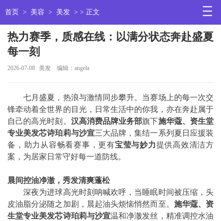
首页
>
美容
>
美发
> > 正文
热力赛季，质感在线：以满分状态奔赴盛夏
每一刻
2026-07-08
美发
编辑：angela
七月盛夏，热浪与激情同步攀升。当赛场上的每一次交
锋牵动着全世界的目光，日常生活中的你我，亦在奔赴属于
自己的高光时刻。
汉高消费品牌业务部
旗下
施华蔻、资生堂
专业美发芯诗珀莉与沙宣
三大品牌，集结一系列夏日应援装
备，助力从容畅看赛事，更有
宝莹与妙力
提供高效清洁方
案，为居家日常守好每一道防线。
晨间控油净澈，秀发清爽蓬松
深夜为进球高光时刻呐喊欢呼，当睡眠时间被压缩，头
皮油脂分泌随之加剧，晨起油头烦恼悄然而至。
施华蔻、资
生堂专业美发芯诗珀莉与沙宣
温和净澈发丝，精准调控水油