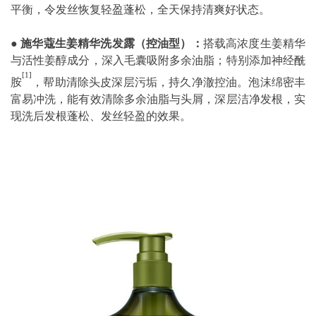
平衡，令发丝恢复轻盈蓬松，全天保持清爽好状态。
● 施华蔻生姜精华洗发露（控油型）：
搭载高浓度生姜精华
与活性姜醇成分，深入毛囊吸附多余油脂；特别添加神经酰
[1]
胺
，帮助清除头皮深层污垢，持久净澈控油。泡沫绵密丰
富易冲洗，能有效清除多余油脂与头屑，深层洁净发根，实
现洗后发根蓬松、发丝轻盈的效果。