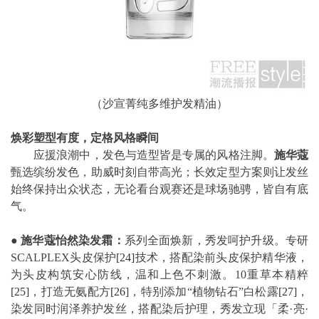
（沙宣菁纯多维护发精油）
焕彩塑型有度，定格风格瞬间
应援浪潮中，发色与造型皆是专属的风格注脚。
施华蔻
甄选缤纷发色，助威时刻自带高光；长效定型方案则让发丝
始终保持出众状态，无论看台观赛还是球场驰骋，皆自有底
气。
●
施华蔻怡然染发霜：
系列全面焕新，秀发呵护升级。专研
SCALPLEX头皮保护
[24]
技术，搭配染前头皮保护精华液，
为头皮构筑安心防线，温和上色不刺激。10重草本精粹
[25]
，打造无氨配方
[26]
，特别添加“植物钻石”白松露
[27]
，
染发同时润泽养护发丝，搭配染后护理，秀发立现「柔·亮·