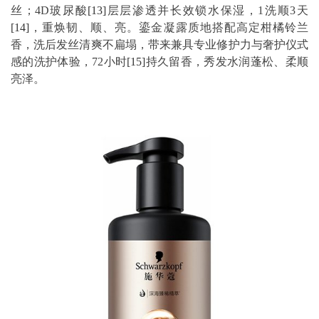
丝；4D玻尿酸
[13]
层层渗透并长效锁水保湿，1洗顺3天
[14]
，重焕韧、顺、亮。鎏金凝露质地搭配高定柑橘铃兰
香，洗后发丝清爽不扁塌，带来兼具专业修护力与奢护仪式
感的洗护体验，72小时
[15]
持久留香，秀发水润蓬松、柔顺
亮泽。