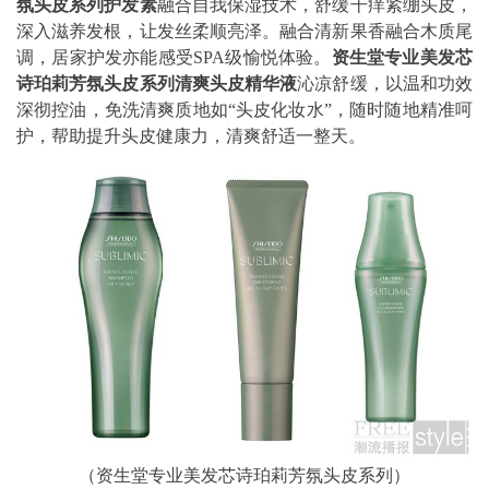
氛头皮系列护发素
融合自我保湿技术，舒缓干痒紧绷头皮，
深入滋养发根，让发丝柔顺亮泽。融合清新果香融合木质尾
调，居家护发亦能感受SPA级愉悦体验。
资生堂专业美发芯
诗珀莉芳氛头皮系列清爽头皮精华液
沁凉舒缓，以温和功效
深彻控油，免洗清爽质地如“头皮化妆水”，随时随地精准呵
护，帮助提升头皮健康力，清爽舒适一整天。
（资生堂专业美发芯诗珀莉芳氛头皮系列）