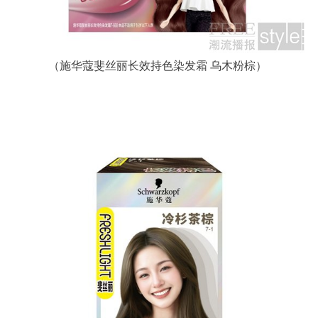
（施华蔻斐丝丽长效持色染发霜 乌木粉棕）