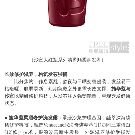
（沙宣大红瓶系列清盈顺柔润发乳）
长效修护滋养，构筑发芯强韧
比分焦灼，作息紊乱，熬夜与日晒交替侵袭，发丝易干
枯暗哑、脆弱易断，短期急救之外更需长效支撑。
施华蔻与
沙宣
以精研修护科技，从发芯注入强韧能量，重现秀发健康
状态。
●
施华蔻柔顺奢护洗发露：
承袭沙龙护理基因，融萃深海臻
稀修护科技，甄选Venuceane深海奇迹精萃
[11]
协同三重蛋白
[12]
修护技术，根源改善新生发质，外源滋养修护受损发