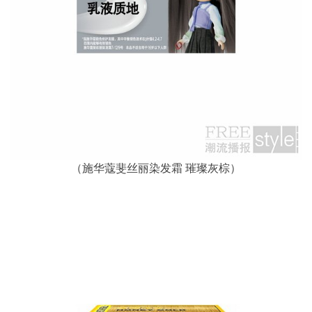
（施华蔻斐丝丽染发霜 璀璨灰棕）