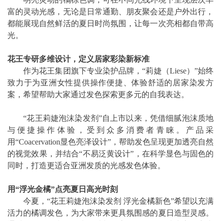
富的灵动光感，无论是日常通勤、朋友聚会还是户外出行，
都能展现自然鲜活的夏日时尚氛围，让每一次亮相都自带高
光。
花王专研多维设计，定义居家彩染新标准
作为花王集团旗下专业染护品牌，“莉婕（Liese）”始终
致力于为亚洲女性提供操作便捷、体验舒适的居家染发方
案，希望帮助大家通过发色探索更多元的自我表达。
“花王莉婕泡沫染发剂”自上市以来，凭借细腻泡沫质地
与便捷操作体验，受到众多消费者青睐。产品采
用“Coacervation显色亮泽设计”，帮助发色呈现更加透亮自然
的视觉效果，并结合“不易泛黄设计”，在科学显色与固色的
同时，打造更适合亚洲发质的光感发色体验。
用“浮光金橘”点亮夏日高光时刻
今夏，“花王莉婕泡沫染发剂 浮光金橘新色”希望以充满
活力的橘调发色，为大家带来更具氛围感的夏日造型灵感。