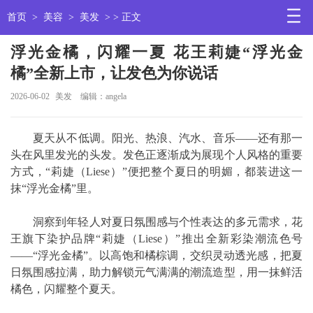
首页
>
美容
>
美发
> > 正文
浮光金橘，闪耀一夏 花王莉婕“浮光金
橘”全新上市，让发色为你说话
2026-06-02
美发
编辑：angela
夏天从不低调。阳光、热浪、汽水、音乐——还有那一
头在风里发光的头发。发色正逐渐成为展现个人风格的重要
方式，“莉婕（Liese）”便把整个夏日的明媚，都装进这一
抹“浮光金橘”里。
洞察到年轻人对夏日氛围感与个性表达的多元需求，花
王旗下染护品牌“莉婕（Liese）”推出全新彩染潮流色号
——“浮光金橘”。以高饱和橘棕调，交织灵动透光感，把夏
日氛围感拉满，助力解锁元气满满的潮流造型，用一抹鲜活
橘色，闪耀整个夏天。