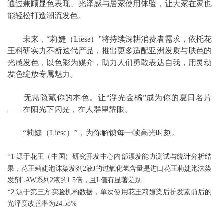
通过兼顾显色表现、光泽感与居家使用体验，让大家在家也
能轻松打造潮流发色。
未来，“莉婕（Liese）”将持续深耕消费者需求，依托花
王科研实力不断迭代产品，推出更多适配亚洲发质与肤色的
光感发色，以色彩为媒介，助力人们勇敢表达自我，用灵动
发色绽放专属魅力。
无需隐藏你的本色。让“浮光金橘”成为你的夏日名片
——在阳光下闪光，在人群里耀眼。
“莉婕（Liese）”，为你解锁每一帧高光时刻。
*1 源于花王（中国）研究开发中心内部漂发能力测试与统计分析结
果，花王莉婕泡沫染发剂2液J的过氧化氢含量是进口花王莉婕泡沫染
发剂LAW系列2液的1.5倍，且L值有显著差别
*2 源于第三方实验机构数据，单次使用花王莉婕染后护发素前后的
光泽度改善率为24.58%