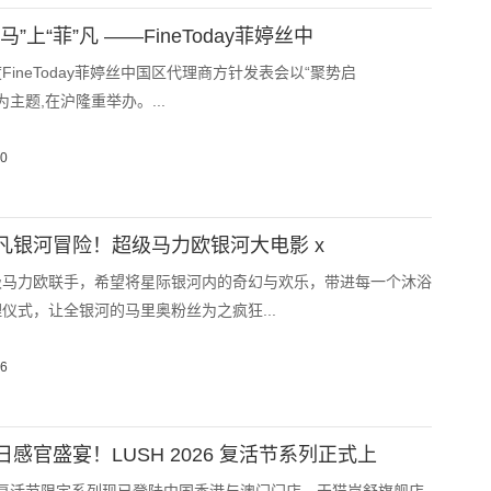
”上“菲”凡 ——FineToday菲婷丝中
度FineToday菲婷丝中国区代理商方针发表会以“聚势启
凡”为主题,在沪隆重举办。...
30
凡银河冒险！超级马力欧银河大电影 x
级马力欧联手，希望将星际银河内的奇幻与欢乐，带进每一个沐浴
仪式，让全银河的马里奥粉丝为之疯狂...
26
感官盛宴！LUSH 2026 复活节系列正式上