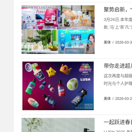
聚势启新，“马
3月26日,本年
新,‘马’上‘菲’
美体
/
2026-03-
带你走进超
这次再度与超
时光与个人护理
美体
/
2026-03-
一起跃进春日