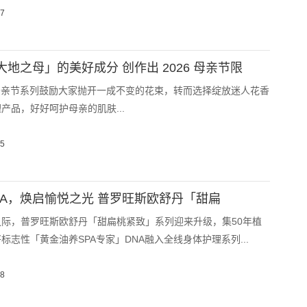
27
「大地之母」的美好成分 创作出 2026 母亲节限
的母亲节系列鼓励大家抛开一成不变的花束，转而选择绽放迷人花香
产品，好好呵护母亲的肌肤...
15
PA，焕启愉悦之光 普罗旺斯欧舒丹「甜扁
际，普罗旺斯欧舒丹「甜扁桃紧致」系列迎来升级，集50年植
标志性「黄金油养SPA专家」DNA融入全线身体护理系列...
08