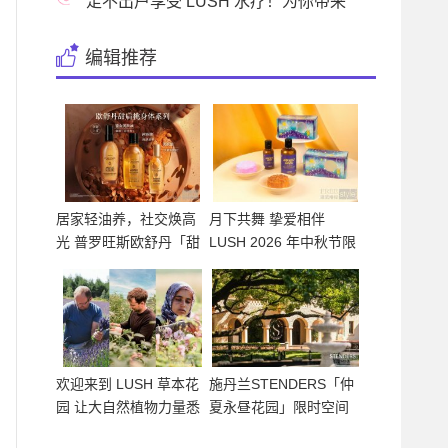
沐浴新体
足不出户享受 LUSH 水疗！为你带来
感官疗愈新境
编辑推荐
居家轻油养，社交焕高
月下共舞 挚爱相伴
光 普罗旺斯欧舒丹「甜
LUSH 2026 年中秋节限
扁
定系列
欢迎来到 LUSH 草本花
施丹兰STENDERS「仲
园 让大自然植物力量悉
夏永昼花园」限时空间
心呵
北欧仲