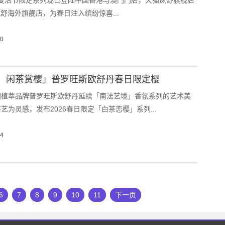
26 年复活节限定系列现已登陆中国香港与澳门门店，天猫岚舒旗舰店
岚舒海外旗舰店，为春日注入缤纷惊喜...
10
，闲茶赏樱」普罗旺斯欧舒丹春日限定樱
国植萃品牌普罗旺斯欧舒丹延续「南法艺境」香氛系列的艺术美
艺为灵感，发布2026春日限定「白茶恋樱」系列...
04
6
7
8
9
10
11
下一页