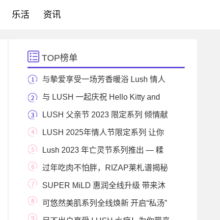
乐活
资讯
TOP榜单
与摰爱享受一场芳香暖浴 Lush 情人
节系列 爱的献
与 LUSH 一起庆祝 Hello Kitty and
Friends 的美好友谊！
LUSH 父亲节 2023 限定系列 倾情献
礼
LUSH 2025年情人节限定系列 让你
拥有如巧克力般的
Lush 2023 年亡灵节系列推出 — 糅
合具墨西哥气息
过年吃肉不怕胖，RIZAP莱札谱揭秘
“肉食减肥法”
SUPER MiLD 惠润全线升级 带来沐
浴温和柔净新体验
可悠然美肌系列全线焕新 开启“私汤”