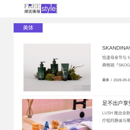
美体
SKANDI
恰逢母亲节与 5
典畅销「SKOG
美体
/
2026-05-
足不出户享
LUSH 推出
疗程的静谧与奢华