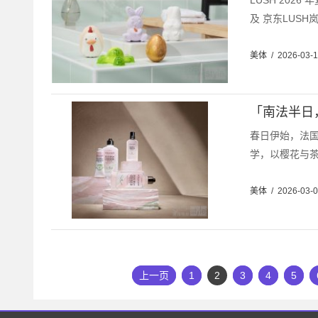
LUSH 20
及 京东LUSH
美体
/
2026-03-
「南法半日
春日伊始，法
学，以樱花与茶
美体
/
2026-03-
上一页
1
2
3
4
5