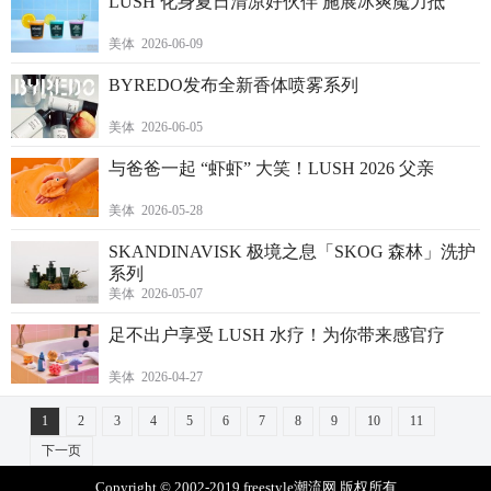
LUSH 化身夏日清凉好伙伴 施展冰爽魔力抵
美体 2026-06-09
BYREDO发布全新香体喷雾系列
美体 2026-06-05
与爸爸一起 “虾虾” 大笑！LUSH 2026 父亲
美体 2026-05-28
SKANDINAVISK 极境之息「SKOG 森林」洗护
系列
美体 2026-05-07
足不出户享受 LUSH 水疗！为你带来感官疗
美体 2026-04-27
1
2
3
4
5
6
7
8
9
10
11
下一页
Copyright © 2002-2019 freestyle潮流网 版权所有