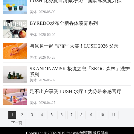
LUSH 化身夏日清凉好伙伴 施展冰爽魔力抵
美体 2026-06-09
BYREDO发布全新香体喷雾系列
美体 2026-06-05
与爸爸一起 “虾虾” 大笑！LUSH 2026 父亲
美体 2026-05-28
SKANDINAVISK 极境之息「SKOG 森林」洗护
系列
美体 2026-05-07
足不出户享受 LUSH 水疗！为你带来感官疗
美体 2026-04-27
1
2
3
4
5
6
7
8
9
10
11
下一页
Copyright © 2002-2019 freestyle潮流网 版权所有