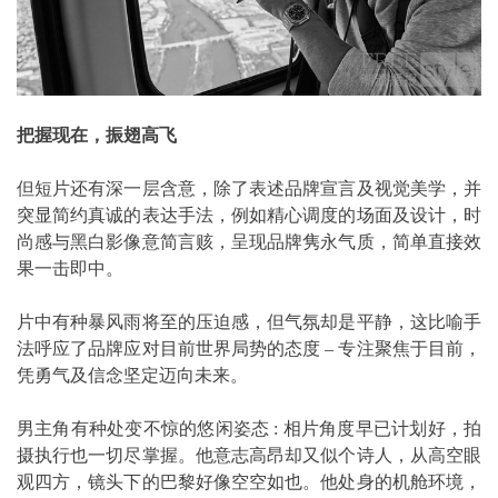
把握现在，振翅高飞
但短片还有深一层含意，除了表述品牌宣言及视觉美学，并
突显简约真诚的表达手法，例如精心调度的场面及设计，时
尚感与黑白影像意简言赅，呈现品牌隽永气质，简单直接效
果一击即中。
片中有种暴风雨将至的压迫感，但气氛却是平静，这比喻手
法呼应了品牌应对目前世界局势的态度 – 专注聚焦于目前，
凭勇气及信念坚定迈向未来。
男主角有种处变不惊的悠闲姿态 : 相片角度早已计划好，拍
摄执行也一切尽掌握。他意志高昂却又似个诗人，从高空眼
观四方，镜头下的巴黎好像空空如也。他处身的机舱环境，