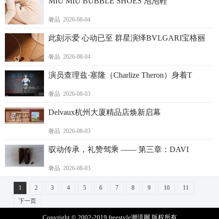
MIU MIU BUBBLE SHOES 泡泡鞋
奢品 2026-08-04
此刻示爱 心动已至 群星演绎BVLGARI宝格丽
奢品 2026-08-04
演员查理兹·塞隆（Charlize Theron）身着T
奢品 2026-08-03
Delvaux杭州大厦精品店焕新启幕
奢品 2026-08-03
驭动传承，礼赞驾乘 —— 第三章：DAVI
奢品 2026-08-03
1
2
3
4
5
6
7
8
9
10
11
下一页
Copyright © 2002-2019 freestyle潮流网 版权所有