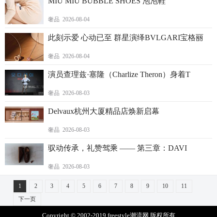
MIU MIU BUBBLE SHOES 泡泡鞋
奢品 2026-08-04
此刻示爱 心动已至 群星演绎BVLGARI宝格丽
奢品 2026-08-04
演员查理兹·塞隆（Charlize Theron）身着T
奢品 2026-08-03
Delvaux杭州大厦精品店焕新启幕
奢品 2026-08-03
驭动传承，礼赞驾乘 —— 第三章：DAVI
奢品 2026-08-03
1
2
3
4
5
6
7
8
9
10
11
下一页
Copyright © 2002-2019 freestyle潮流网 版权所有