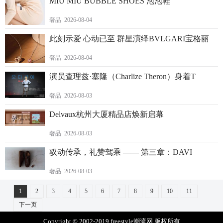
MIU MIU BUBBLE SHOES 泡泡鞋
奢品 2026-08-04
此刻示爱 心动已至 群星演绎BVLGARI宝格丽
奢品 2026-08-04
演员查理兹·塞隆（Charlize Theron）身着T
奢品 2026-08-03
Delvaux杭州大厦精品店焕新启幕
奢品 2026-08-03
驭动传承，礼赞驾乘 —— 第三章：DAVI
奢品 2026-08-03
1
2
3
4
5
6
7
8
9
10
11
下一页
Copyright © 2002-2019 freestyle潮流网 版权所有