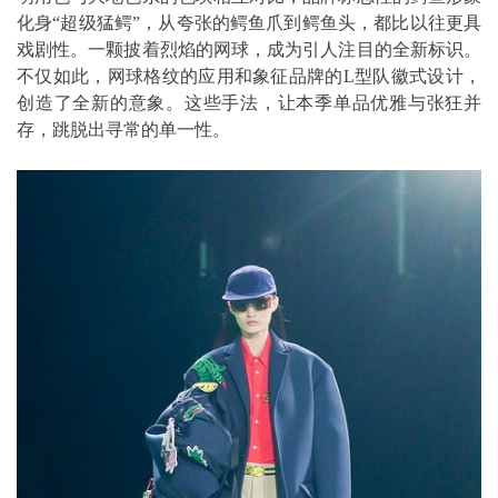
化身“超级猛鳄”，从夸张的鳄鱼爪到鳄鱼头，都比以往更具
戏剧性。一颗披着烈焰的网球，成为引人注目的全新标识。
不仅如此，网球格纹的应用和象征品牌的L型队徽式设计，
创造了全新的意象。这些手法，让本季单品优雅与张狂并
存，跳脱出寻常的单一性。