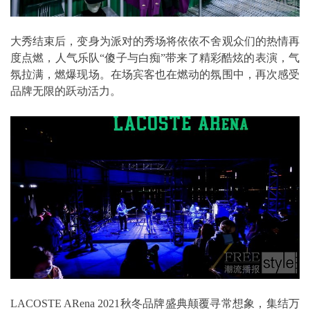
大秀结束后，变身为派对的秀场将依依不舍观众们的热情再
度点燃，人气乐队“傻子与白痴”带来了精彩酷炫的表演，气
氛拉满，燃爆现场。在场宾客也在燃动的氛围中，再次感受
品牌无限的跃动活力。
LACOSTE ARena 2021秋冬品牌盛典颠覆寻常想象，集结万