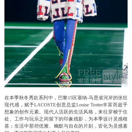
在本季秋冬秀款系列中，巴黎15区塞纳-马恩省河岸的张狂
现代感，赋予LACOSTE创意总监Louise Trotter丰富而超乎
想象的创作元素。现代人活跃的生活风格，来往穿梭于住
处、工作与玩乐之间留下的印象残影，为本季设计灵感根
基；生活中那些优雅、幽默与自在的片刻，皆化为灵感素