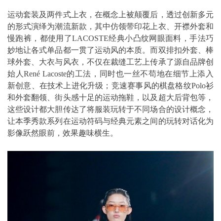
运动套装及两件式上衣，在概念上被颠覆后，透过创新多元
的形式演绎为潮流新款，其中仿领带印花上衣、开襟外套和
慢跑裤，都使用了LACOSTE经典小凸纹网眼面料，手法巧
妙地让各式单品都一贯了运动风的本质。而双排扣外套、棒
球外套、大衣与风衣，不仅在裁缝工艺上传承了源自品牌创
始人René Lacoste的工法，同时也一丝不苟地在细节上添入
新创意、在技术上进化升级；竞速赛事风的棋盘格纹Polo衫
和外套翻领、街头感十足的运动拖鞋，以及超大后背包等，
这些设计都大胆传达了将服装玩转于不同场合的设计概念，
让本季秀款系列在运动符码与经典元素之间的玩转对话化为
影像跃然眼前，效果趣味横生。