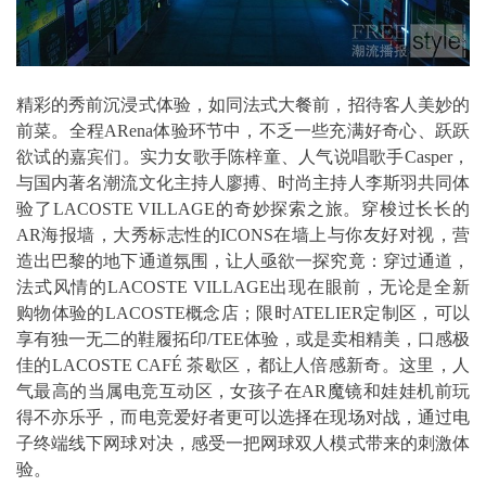
精彩的秀前沉浸式体验，如同法式大餐前，招待客人美妙的
前菜。全程ARena体验环节中，不乏一些充满好奇心、跃跃
欲试的嘉宾们。实力女歌手陈梓童、人气说唱歌手Casper，
与国内著名潮流文化主持人廖搏、时尚主持人李斯羽共同体
验了LACOSTE VILLAGE的奇妙探索之旅。穿梭过长长的
AR海报墙，大秀标志性的ICONS在墙上与你友好对视，营
造出巴黎的地下通道氛围，让人亟欲一探究竟：穿过通道，
法式风情的LACOSTE VILLAGE出现在眼前，无论是全新
购物体验的LACOSTE概念店；限时ATELIER定制区，可以
享有独一无二的鞋履拓印/TEE体验，或是卖相精美，口感极
佳的LACOSTE CAFÉ 茶歇区，都让人倍感新奇。这里，人
气最高的当属电竞互动区，女孩子在AR魔镜和娃娃机前玩
得不亦乐乎，而电竞爱好者更可以选择在现场对战，通过电
子终端线下网球对决，感受一把网球双人模式带来的刺激体
验。