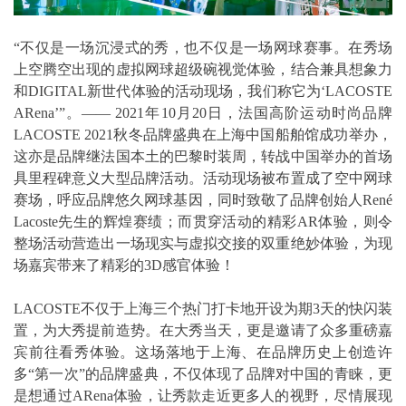
“不仅是一场沉浸式的秀，也不仅是一场网球赛事。在秀场
上空腾空出现的虚拟网球超级碗视觉体验，结合兼具想象力
和DIGITAL新世代体验的活动现场，我们称它为‘LACOSTE
ARena’”。—— 2021年10月20日，法国高阶运动时尚品牌
LACOSTE 2021秋冬品牌盛典在上海中国船舶馆成功举办，
这亦是品牌继法国本土的巴黎时装周，转战中国举办的首场
具里程碑意义大型品牌活动。活动现场被布置成了空中网球
赛场，呼应品牌悠久网球基因，同时致敬了品牌创始人René
Lacoste先生的辉煌赛绩；而贯穿活动的精彩AR体验，则令
整场活动营造出一场现实与虚拟交接的双重绝妙体验，为现
场嘉宾带来了精彩的3D感官体验！
LACOSTE不仅于上海三个热门打卡地开设为期3天的快闪装
置，为大秀提前造势。在大秀当天，更是邀请了众多重磅嘉
宾前往看秀体验。这场落地于上海、在品牌历史上创造许
多“第一次”的品牌盛典，不仅体现了品牌对中国的青睐，更
是想通过ARena体验，让秀款走近更多人的视野，尽情展现