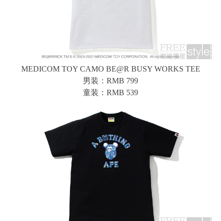
MEDICOM TOY CAMO BE@R BUSY WORKS TEE
男装：RMB 799
童装：RMB 539