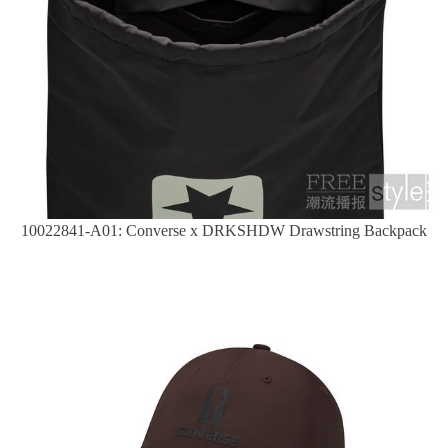
10022841-A01: Converse x DRKSHDW Drawstring Backpack