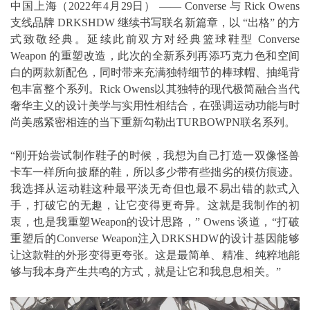
中国上海（2022年4月29日） —— Converse 与 Rick Owens
支线品牌 DRKSHDW 继续书写联名新篇章，以 “出格” 的方
式致敬经典。延续此前双方对经典篮球鞋型 Converse
Weapon 的重塑改造，此次的全新系列再添巧克力色和空间
白的两款新配色，同时带来充满独特细节的棒球帽、抽绳背
包丰富整个系列。Rick Owens以其独特的现代极简融合当代
奢华主义的设计美学与实用性相结合，在强调运动功能与时
尚美感紧密相连的当下重新勾勒出TURBOWPN联名系列。
“刚开始尝试制作鞋子的时候，我想为自己打造一双像怪兽
卡车一样所向披靡的鞋，所以多少带有些拙劣的模仿痕迹。
我选择从运动鞋这种最平淡无奇但也最不易出错的款式入
手，打破它的无趣，让它变得更奇异。这就是我制作的初
衷，也是我重塑Weapon的设计思路，” Owens 谈道，“打破
重塑后的Converse Weapon注入DRKSHDW的设计基因能够
让这款鞋的外形变得更夸张。这是最简单、精准、纯粹地能
够与我本身产生共鸣的方式，就是让它和我息息相关。”