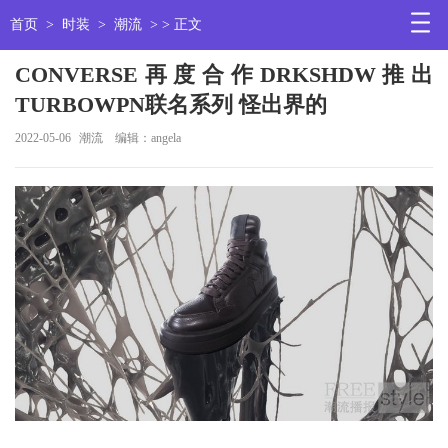
首页
>
时装
>
潮流
> > 正文
CONVERSE再度合作DRKSHDW推出
TURBOWPN联名系列 怪出界的
2022-05-06
潮流
编辑：angela