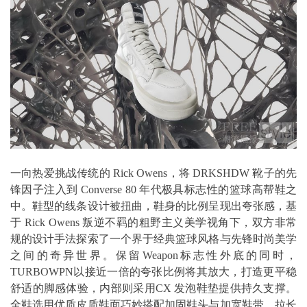
一向热爱挑战传统的 Rick Owens，将 DRKSHDW 靴子的先
锋因子注入到 Converse 80 年代极具标志性的篮球高帮鞋之
中。鞋型的线条设计被扭曲，鞋身的比例呈现出夸张感，基
于 Rick Owens 叛逆不羁的粗野主义美学视角下，双方非常
规的设计手法探索了一个界于经典篮球风格与先锋时尚美学
之间的奇异世界。保留Weapon标志性外底的同时，
TURBOWPN以接近一倍的夸张比例将其放大，打造更平稳
舒适的脚感体验，内部则采用CX 发泡鞋垫提供持久支撑。
全鞋选用优质皮质鞋面巧妙搭配加固鞋头与加宽鞋带，拉长