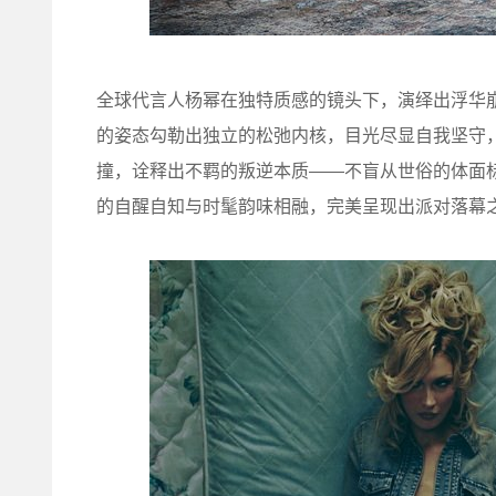
全球代言人杨幂在独特质感的镜头下，演绎出浮华
的姿态勾勒出独立的松弛内核，目光尽显自我坚守
撞，诠释出不羁的叛逆本质——不盲从世俗的体面
的自醒自知与时髦韵味相融，完美呈现出派对落幕