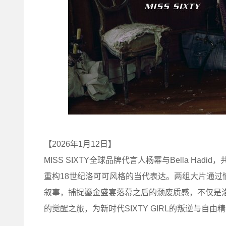
【2026年1月12日】
MISS SIXTY全球品牌代言人杨幂与Bella Ha
重构18世纪洛可可风格的当代表达。两组大片通
叙事，捕捉鎏金盛宴落幕之后的颓废质感，不仅是
的觉醒之旅，为新时代SIXTY GIRL的叛逆与自