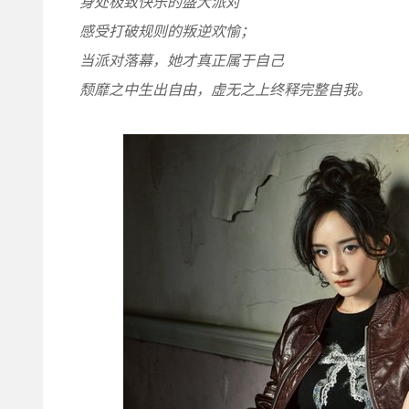
身处极致快乐的盛大派对
感受打破规则的叛逆欢愉；
当派对落幕，她才真正属于自己
颓靡之中生出自由，虚无之上终释完整自我。