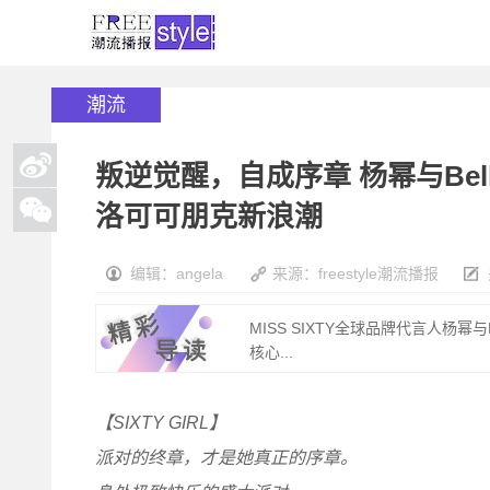
潮流
叛逆觉醒，自成序章 杨幂与Bella H
洛可可朋克新浪潮
编辑：angela
来源：freestyle潮流播报
MISS SIXTY全球品牌代言人杨幂与
核心...
【SIXTY GIRL】
派对的终章，才是她真正的序章。