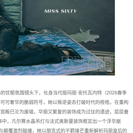
 Moses的忧郁氛围镜头下，化身当代版玛丽·安托瓦内特（2026春季
象中洛可可奢华的脆弱符号，她以叛逆姿态打破时代的桎梏，在重构
的宫殿已沦为废墟，华丽又繁复的装饰成为过往的遗迹，层层叠
事中，凡尔赛水晶吊灯与法式奥斯曼装饰框定出一个浮华崩
柔美与颠覆激烈碰撞，她以朋克式的不羁锋芒重新解析玛丽皇后的