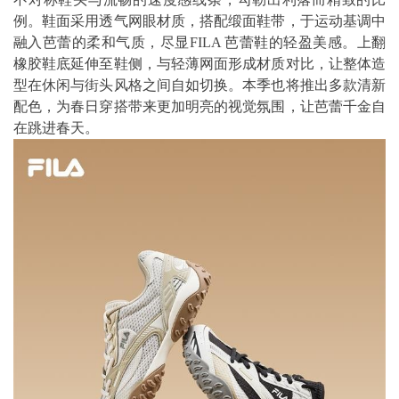
例。鞋面采用透气网眼材质，搭配缎面鞋带，于运动基调中
融入芭蕾的柔和气质，尽显FILA 芭蕾鞋的轻盈美感。上翻
橡胶鞋底延伸至鞋侧，与轻薄网面形成材质对比，让整体造
型在休闲与街头风格之间自如切换。本季也将推出多款清新
配色，为春日穿搭带来更加明亮的视觉氛围，让芭蕾千金自
在跳进春天。