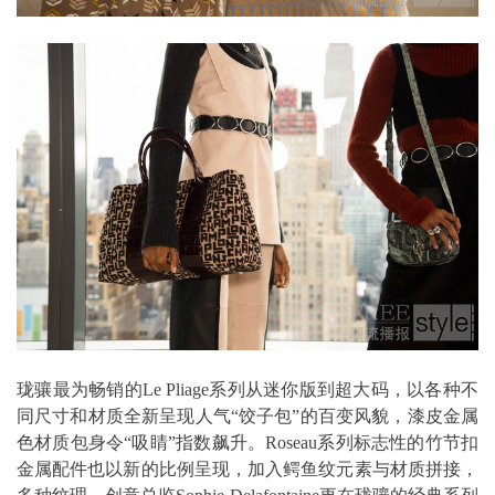
珑骧最为畅销的Le Pliage系列从迷你版到超大码，以各种不
同尺寸和材质全新呈现人气“饺子包”的百变风貌，漆皮金属
色材质包身令“吸睛”指数飙升。Roseau系列标志性的竹节扣
金属配件也以新的比例呈现，加入鳄鱼纹元素与材质拼接，