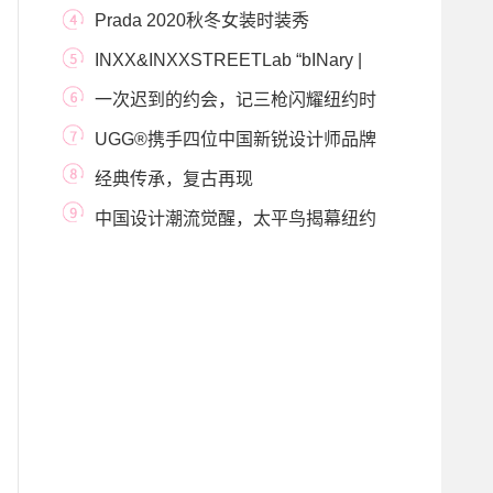
式限时概念店 于
Prada 2020秋冬女装时装秀
INXX&INXXSTREETLab “bINary |
双体” 时装的潮流语
一次迟到的约会，记三枪闪耀纽约时
装周
UGG®携手四位中国新锐设计师品牌
共同演绎全新毛
经典传承，复古再现
LONGCHAMP「珑骧」2020秋冬秀场
中国设计潮流觉醒，太平鸟揭幕纽约
时装周