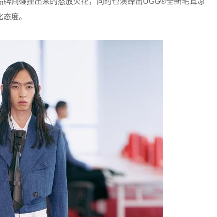
品牌间碰撞出来的怒放火花，同时也演绎出UGG®全新毛茸凉
化态度。