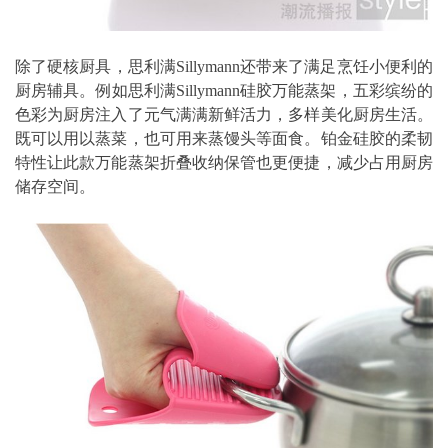
除了硬核厨具，思利满Sillymann还带来了满足烹饪小便利的
厨房辅具。例如思利满Sillymann硅胶万能蒸架，五彩缤纷的
色彩为厨房注入了元气满满新鲜活力，多样美化厨房生活。
既可以用以蒸菜，也可用来蒸馒头等面食。铂金硅胶的柔韧
特性让此款万能蒸架折叠收纳保管也更便捷，减少占用厨房
储存空间。