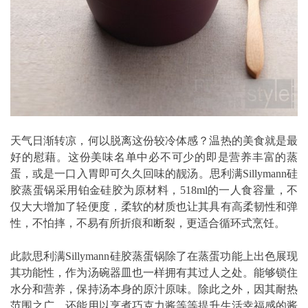
天气日渐转凉，何以脱离这份较冷体感？温热的美食就是最
好的慰藉。这份美味名单中必不可少的即是营养丰富的蒸
蛋，或是一口入胃即可久久回味的靓汤。思利满Sillymann硅
胶蒸蛋锅采用铂金硅胶为原材料，518ml的一人食容量，不
仅大大增加了轻便度，柔软的材质也让其具有高柔韧性和弹
性，不怕摔，不易有所折痕和断裂，更适合循环式烹饪。
此款思利满Sillymann硅胶蒸蛋锅除了在蒸蛋功能上出色展现
其功能性，作为汤碗器皿也一样拥有其过人之处。能够锁住
水分和营养，保持汤本身的原汁原味。除此之外，因其耐热
范围之广，还能用以烹煮巧克力酱等等提升生活幸福感的酱