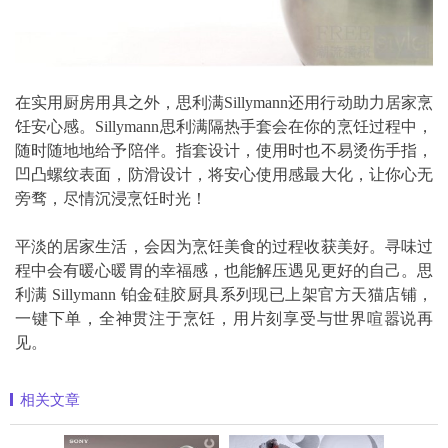
在实用厨房用具之外，思利满Sillymann还用行动助力居家烹
饪安心感。Sillymann思利满隔热手套会在你的烹饪过程中，
随时随地地给予陪伴。指套设计，使用时也不易烫伤手指，
凹凸螺纹表面，防滑设计，将安心使用感最大化，让你心无
旁骛，尽情沉浸烹饪时光！
平淡的居家生活，会因为烹饪美食的过程收获美好。寻味过
程中会有暖心暖胃的幸福感，也能解压遇见更好的自己。思
利满 Sillymann 铂金硅胶厨具系列现已上架官方天猫店铺，
一键下单，全神贯注于烹饪，用片刻享受与世界喧嚣说再
见。
相关文章