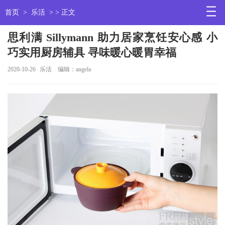
首页
>
乐活
> > 正文
思利满 Sillymann 助力居家烹饪安心感 小
巧实用厨房辅具 寻味暖心暖胃幸福
2020-10-26
乐活
编辑：angela