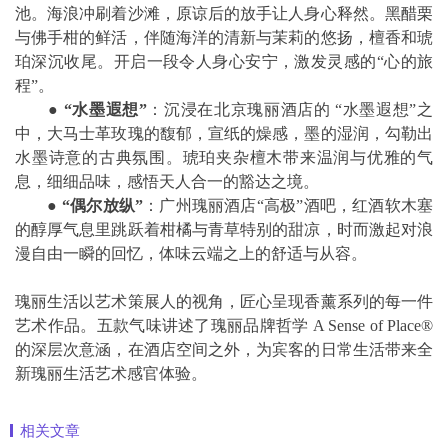
池。海浪冲刷着沙滩，原谅后的放手让人身心释然。黑醋栗
与佛手柑的鲜活，伴随海洋的清新与茉莉的悠扬，檀香和琥
珀深沉收尾。开启一段令人身心安宁，激发灵感的“心的旅
程”。
●
“水墨遐想”
：沉浸在北京瑰丽酒店的 “水墨遐想”之
中，大马士革玫瑰的馥郁，宣纸的燥感，墨的湿润，勾勒出
水墨诗意的古典氛围。琥珀夹杂檀木带来温润与优雅的气
息，细细品味，感悟天人合一的豁达之境。
●
“偶尔放纵”
：广州瑰丽酒店“高极”酒吧，红酒软木塞
的醇厚气息里跳跃着柑橘与青草特别的甜凉，时而激起对浪
漫自由一瞬的回忆，体味云端之上的舒适与从容。
瑰丽生活以艺术策展人的视角，匠心呈现香薰系列的每一件
艺术作品。五款气味讲述了瑰丽品牌哲学 A Sense of Place®
的深层次意涵，在酒店空间之外，为宾客的日常生活带来全
新瑰丽生活艺术感官体验。
相关文章