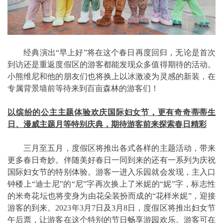
经典演出“早上好”将在这个春日再度回归，无论是首次
到访还是重返度假区的游客都能发现众多值得期待的活动。
小熊维尼和他的朋友们也将换上以冰激凌为灵感的新装，在
专属背景墙前等待来到百亩森林的游客们！
以缤纷的公主主题体验欢庆国际妇女节，更有奇奇蒂蒂生
日、漫威主题月等特别庆典，期待游客前来探索春日精彩
三月至五月，度假区将推出各式各样的主题活动，带来
更多春日奇妙。伴随美好春日一同到来的还有一系列为庆祝
国际妇女节的特别体验。游客一进入乐园就会发现，主入口
钟楼上“迪士尼”的“尼”字再次换上了米妮的“妮”字，标志性
的米奇花坛也将变身为由花朵装扮而成的“花样米妮”，迎接
游客的到来。2023年3月7日及3月8日，度假区将推出妇女节
午后票，让游客在这个特别的节日畅享游园欢乐。游客可在