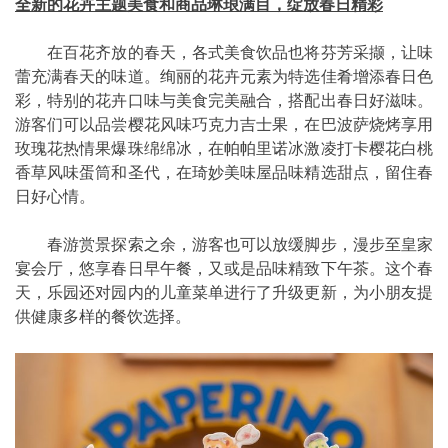
全新的花卉主题美食和商品琳琅满目，绽放春日精彩
在百花齐放的春天，各式美食饮品也将芬芳采撷，让味
蕾充满春天的味道。绚丽的花卉元素为特选佳肴增添春日色
彩，特别的花卉口味与美食完美融合，搭配出春日好滋味。
游客们可以品尝樱花风味巧克力吉士果，在巴波萨烧烤享用
玫瑰花热情果爆珠绵绵冰，在帕帕里诺冰激凌打卡樱花白桃
香草风味蛋筒和圣代，在琦妙美味屋品味精选甜点，留住春
日好心情。
春游赏景探索之余，游客也可以放缓脚步，漫步至皇家
宴会厅，悠享春日早午餐，又或是品味精致下午茶。这个春
天，乐园还对园内的儿童菜单进行了升级更新，为小朋友提
供健康多样的餐饮选择。