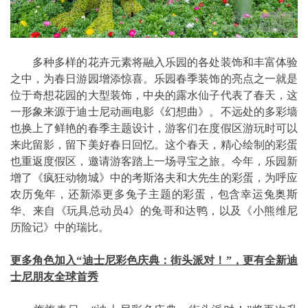
多种多样的花卉元素将融入乐园的各处装饰和丰富体验
之中，为春日游园增添惊喜。乐园春季装饰的亮点之一就是
位于奇想花园的大型装饰，中央的露水仙子代表了春天，这
一形象来源于迪士尼动画电影《幻想曲》。不远处的多彩墙
也换上了鲜艳的春季主题设计，游客们在度假区游玩时可以
来此留影，留下美好春日回忆。这个春天，精心绘制的彩蛋
也重返度假区，邀请游客踏上一场寻宝之旅。今年，乐园新
增了《疯狂动物城》中的考斯洛夫和大先生的彩蛋，为呼应
农历兔年，还新添更多兔子主题的彩蛋，包含幸运兔奥斯
华、来自《玩具总动员4》的兔哥和达鸭，以及《小熊维尼
历险记》中的瑞比。
更多角色加入“迪士尼彩色庆典：街头派对！”，更有全新迪
士尼朋友全球首秀