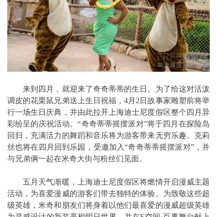
来到四月，就迎来了奇奇蒂蒂的生日。为了给这对活泼
调皮的花栗鼠兄弟送上生日祝福，4月2日故事家雕塑前将举
行一场生日庆典，并由此拉开上海迪士尼度假区整个四月异
彩纷呈的庆祝活动。“奇奇蒂蒂摇摆派对”将于四月在探险岛
回归，充满活力的舞蹈和音乐将为游客带来无穷乐趣。克莉
丝也将在四月回到乐园，受邀加入“奇奇蒂蒂摇摆派对”，并
与兄弟俩一起在米奇大街与粉丝们见面。
五月天气渐暖，上海迪士尼度假区将燃情开启漫威主题
活动，为喜爱漫威的游客们带去独特的体验。为致敬这些超
级英雄，米奇和朋友们将身着以他们最喜爱的漫威超级英雄
为灵感设计的新装亮相明日世界，并在E空间·百事舞台献上