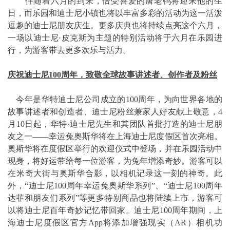
伴随着六月的到来，倍受喜爱的唐老鸭将迎来他的生
日，而乐园和迪士尼小镇也将以丰富多彩的活动为这一活泼
逗趣的迪士尼朋友庆生。更多庆典也将持续点亮这个六月，
一场以迪士尼·皮克斯为主题的特别活动将于六月在乐园进
行，为游客带去更多欢乐与活力。
庆祝迪士尼100周年，致敬全球故事讲述者、创作者及粉丝
今年是华特迪士尼公司成立的100周年，为向世界各地的
故事讲述者和创造者、迪士尼粉丝兼家人好友献上敬意，4
月10日起，华特·迪士尼先生和其团队首批打造的迪士尼朋
友之一——幸运兔奥斯华将在上海迪士尼度假区首次亮相。
奥斯华将在度假区举行的欢迎仪式中登场，并在乐园活动中
现身，将好运带给每一位游客，为兔年增添奇妙。游客可以
在米奇大街与奥斯华合影，以相机记录这一刻的神奇。此
外，“迪士尼100周年幸运兔奥斯华系列”、“迪士尼100周年
达菲和朋友们系列”等更多特别商品也将陆续上市，游客可
以将迪士尼百年奇妙记忆带回家。迪士尼100周年期间，上
海迪士尼度假区官方App将添加增强现实（AR）相机功