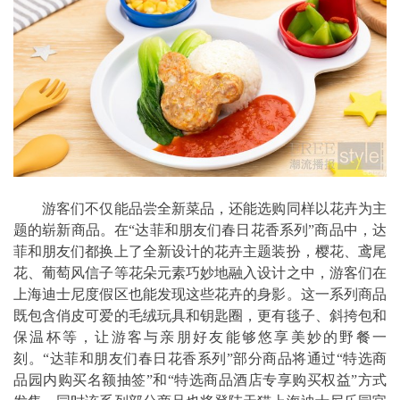
游客们不仅能品尝全新菜品，还能选购同样以花卉为主
题的崭新商品。在“达菲和朋友们春日花香系列”商品中，达
菲和朋友们都换上了全新设计的花卉主题装扮，樱花、鸢尾
花、葡萄风信子等花朵元素巧妙地融入设计之中，游客们在
上海迪士尼度假区也能发现这些花卉的身影。这一系列商品
既包含俏皮可爱的毛绒玩具和钥匙圈，更有毯子、斜挎包和
保温杯等，让游客与亲朋好友能够悠享美妙的野餐一
刻。“达菲和朋友们春日花香系列”部分商品将通过“特选商
品园内购买名额抽签”和“特选商品酒店专享购买权益”方式