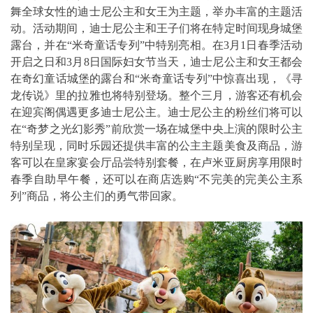
舞全球女性的迪士尼公主和女王为主题，举办丰富的主题活
动。活动期间，迪士尼公主和王子们将在特定时间现身城堡
露台，并在“米奇童话专列”中特别亮相。在3月1日春季活动
开启之日和3月8日国际妇女节当天，迪士尼公主和女王都会
在奇幻童话城堡的露台和“米奇童话专列”中惊喜出现，《寻
龙传说》里的拉雅也将特别登场。整个三月，游客还有机会
在迎宾阁偶遇更多迪士尼公主。迪士尼公主的粉丝们将可以
在“奇梦之光幻影秀”前欣赏一场在城堡中央上演的限时公主
特别呈现，同时乐园还提供丰富的公主主题美食及商品，游
客可以在皇家宴会厅品尝特别套餐，在卢米亚厨房享用限时
春季自助早午餐，还可以在商店选购“不完美的完美公主系
列”商品，将公主们的勇气带回家。