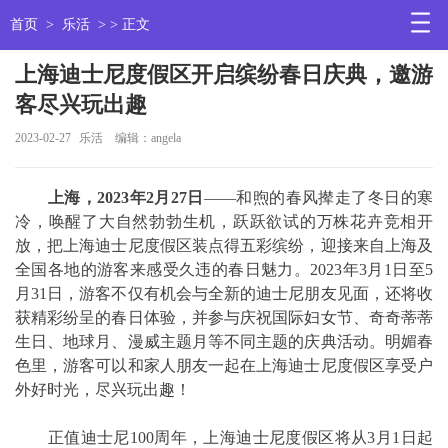
首页
>
乐活
> > 正文
上海迪士尼度假区开启缤纷春日庆典，邀游
客尽兴玩出趣
2023-02-27
乐活
编辑：angela
上海，2023年2月27日
——和煦的春风撵走了冬日的寒
冷，唤醒了大自然勃勃生机，跃跃欲试的万株花卉竞相开
放，把上海迪士尼度假区装点得五彩缤纷，迎接来自上海及
全国各地的游客来感受久违的春日魅力。2023年3月1日至5
月31日，游客不仅有机会与全新的迪士尼朋友见面，还将收
获精彩纷呈的春日体验，并参与庆祝国际妇女节、奇奇蒂蒂
生日、地球月、漫威主题月等不同主题的庆典活动。明媚春
色里，游客可以和家人朋友一起在上海迪士尼度假区享受户
外好时光，尽兴玩出趣！
正值迪士尼100周年，上海迪士尼度假区将从3月1日起