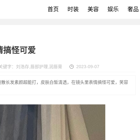
首页
时装
美容
娱乐
奢品
情搞怪可爱
关键字：
刘浩存
,
唇部护理
,
润唇膏
2023-09-07
披散长发素颜超能打，皮肤白皙清透，在镜头里表情搞怪可爱，笑容