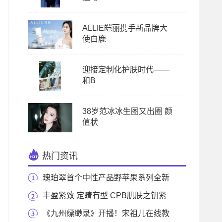
ALLIE皑丽携手新品牌大
使白鹿
迎接定制化护肤时代——
和B
38岁范冰冰生图又出圈 颜
值状
热门资讯
瑰珀翠首个中性产品野苹果系列全新
上市，倡导
丰盈紧致 定睛有型 CPB肌肤之钥紧
致抚纹精华眼霜
《九州缥缈录》开播！宋祖儿在线教