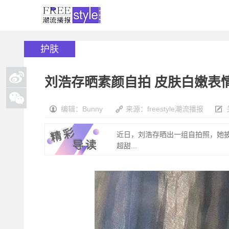
护肤
刘浩存晒素颜自拍 皮肤白嫩表
编辑：Bunny
来源：freestyle潮流播报
近日，刘浩存晒出一组自拍照，她
超甜...