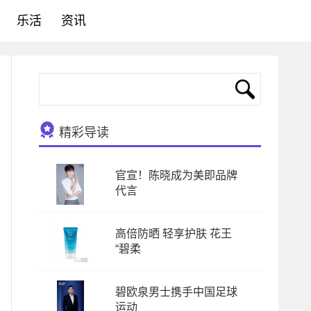
乐活
资讯
精彩导读
官宣！陈晓成为美即品牌
代言
高倍防晒 轻享护肤 花王
“碧柔
碧欧泉男士携手中国足球
运动