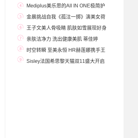
学化妆不卡
Mediplus美乐思的All IN ONE极简护
肤小秘诀
金晨挑战自我《孤注一掷》演美女荷
官
王子文美人骨吸睛 肌肤如雪展现好身
材
亲肤洁净力 洗出健康美肌 蒂佳婷
Dermaclear德玛珂
时空转瞬 至美永恒 HR赫莲娜携手王
菲王家卫 以极
Sisley法国希思黎天猫双11盛大开启