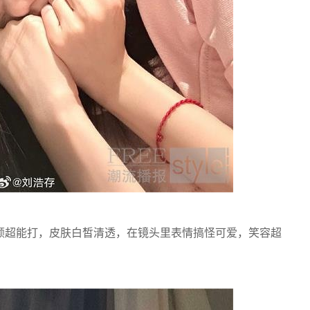
超能打，皮肤白皙清透，在镜头里表情搞怪可爱，笑容超