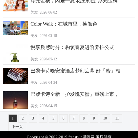
浮光金橘，闪耀一夏 花王莉婕“浮光金橘
美发 2026-06-02
Color Walk：在城市里，捡颜色
美发 2026-05-18
悦享质感时分：构筑春夏进阶养护公式
美发 2026-05-12
巴黎卡诗晚安蜜酒店梦幻启幕 好「蜜」相
美发 2026-04-24
巴黎卡诗全新「护发晚安蜜」重磅上市，
美发 2026-04-15
1
2
3
4
5
6
7
8
9
10
11
下一页
Copyright © 2002-2019 freestyle潮流网 版权所有