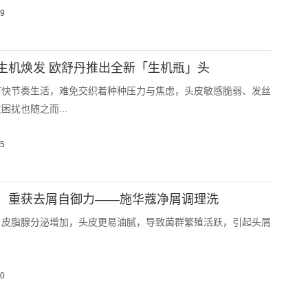
19
生机焕发 欧舒丹推出全新「生机瓶」头
市快节奏生活，难免交织着种种压力与焦虑，头皮敏感脆弱、发丝
困扰也随之而...
15
，重获去屑自御力——施华蔻净屑调理洗
，皮脂腺分泌增加，头皮更易油腻，导致菌群繁殖活跃，引起头屑
30