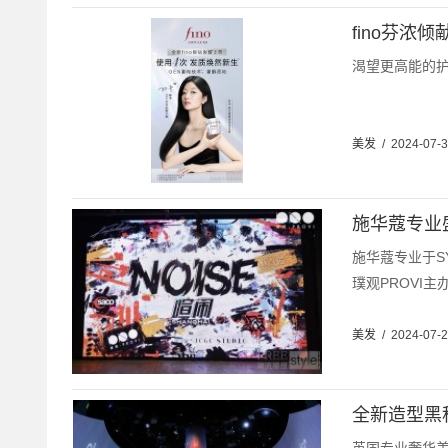
fino芬浓
渴望更高能的护
美发
/
2024-07-
施华蔻专业盛
施华蔻专业于S
璞观PROVI主办.
美发
/
2024-07-
全新造型黑科技