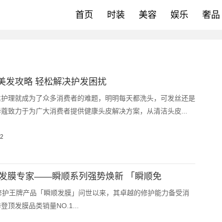
首页
时装
美容
娱乐
奢品
美发攻略 轻松解决护发困扰
丝护理就成为了众多消费者的难题，明明每天都洗头，可发丝还是
蔻致力于为广大消费者提供健康头皮解决方案，从清洁头皮...
22
O发膜专家——瞬顺系列强势焕新 「瞬顺免
修护王牌产品「瞬顺发膜」问世以来，其卓越的修护能力备受消
顶发膜品类销量NO.1...