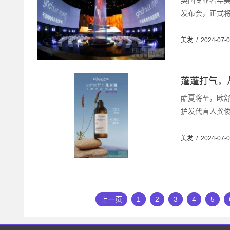
英国专业奢华美发
发布会，正式将
美发
/
2024-07-
蓬蓬打气，
酷夏将至，欧
护发代言人龚俊
美发
/
2024-07-
上一页
1
2
3
4
5