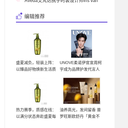
护发大法！
Aveda艾梵达携手时装设计师Iris van
Herpen 倾情推出
编辑推荐
盛夏减负，轻装上阵：
UNOVE柔诺伊官宣周柯
以臻品好物焕新生活质
宇成为品牌护发代言人
感
热力赛季，质感在线：
油养高光，发间留香 普
以满分状态奔赴盛夏每
罗旺斯欧舒丹「黄金不
一
凋