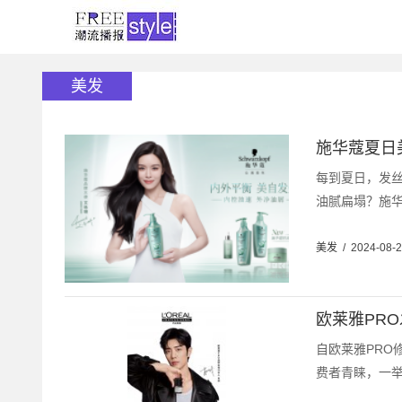
美发
施华蔻夏日
每到夏日，发
油腻扁塌？施华
美发
/
2024-08-
欧莱雅PR
自欧莱雅PRO
费者青睐，一举登