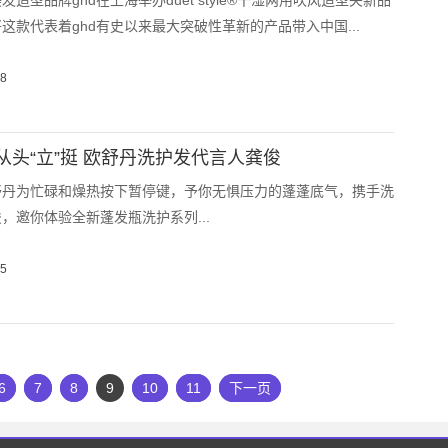
造型品牌ghd在上海举办duet style®干湿两用吹风造型夹新品
这款代表着ghd有史以来最大突破性革新的产品带入中国...
08
从头“立”挺 欧舒丹洗护发代言人龚俊
舒丹为忙碌和燥热按下暂停键，予你无惧压力的蓬蓬底气，携手洗
，邀你体验全新蓬发瓶洗护系列...
05
6
7
8
9
10
11
下一页