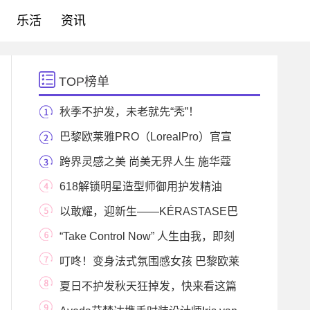
乐活
资讯
TOP榜单
秋季不护发，未老就先“秃”！
巴黎欧莱雅PRO（LorealPro）官宣
品牌先锋形象大使
跨界灵感之美 尚美无界人生 施华蔻
奇妙实验室盛
618解锁明星造型师御用护发精油
「摩洛哥油MORO
以敢耀，迎新生——KÉRASTASE巴
黎卡诗携手全新大
“Take Control Now” 人生由我，即刻
掌控 - ghd推出粉
叮咚！变身法式氛围感女孩 巴黎欧莱
雅PRO焕新圣
夏日不护发秋天狂掉发，快来看这篇