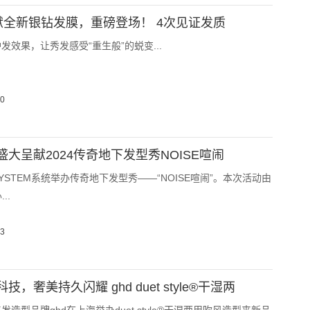
倾献全新银钻发膜，重磅登场！ 4次见证发质
发效果，让秀发感受“重生般”的蜕变...
30
大呈献2024传奇地下发型秀NOISE喧闹
YSTEM系统举办传奇地下发型秀——“NOISE喧闹”。本次活动由
..
23
，奢美持久闪耀 ghd duet style®干湿两