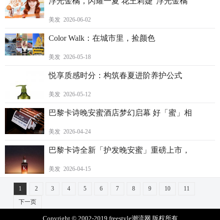
浮光金橘，闪耀一夏 花王莉婕“浮光金橘
美发 2026-06-02
Color Walk：在城市里，捡颜色
美发 2026-05-18
悦享质感时分：构筑春夏进阶养护公式
美发 2026-05-12
巴黎卡诗晚安蜜酒店梦幻启幕 好「蜜」相
美发 2026-04-24
巴黎卡诗全新「护发晚安蜜」重磅上市，
美发 2026-04-15
1
2
3
4
5
6
7
8
9
10
11
下一页
Copyright © 2002-2019 freestyle潮流网 版权所有