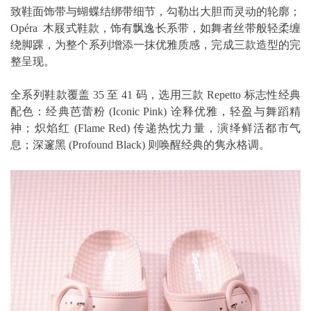
致鞋面饰带与蝴蝶结绑带细节，勾勒出大胆而灵动的轮廓；
Opéra 木屐式鞋款，饰有飘逸长系带，如舞者丝带般轻柔缠
绕脚踝，为整个系列增添一抹优雅质感，完成三款造型的完
整呈现。
全系列鞋款覆盖 35 至 41 码，选用三款 Repetto 标志性经典
配色：经典芭蕾粉 (Iconic Pink) 诠释优雅，轻盈与舞蹈精
神；炽焰红 (Flame Red) 传递热忱力量，演绎鲜活都市气
息；深邃黑 (Profound Black) 则唤醒经典的隽永格调。